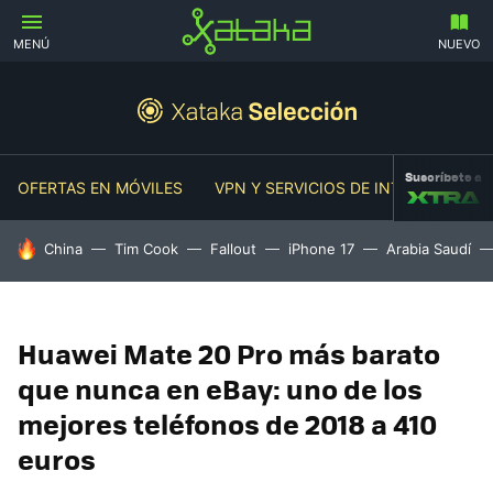
MENÚ
NUEVO
Suscríbete a
OFERTAS EN MÓVILES
VPN Y SERVICIOS DE INTERNET
O
HOY SE HABLA DE
China
Tim Cook
Fallout
iPhone 17
Arabia Saudí
Huawei Mate 20 Pro más barato
que nunca en eBay: uno de los
mejores teléfonos de 2018 a 410
euros