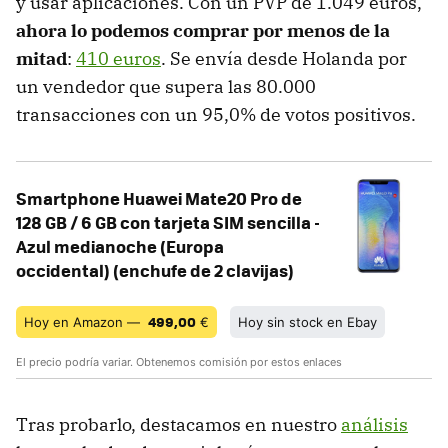
y usar aplicaciones. Con un PVP de 1.049 euros,
ahora lo podemos comprar por menos de la
mitad
:
410 euros
. Se envía desde Holanda por
un vendedor que supera las 80.000
transacciones con un 95,0% de votos positivos.
Smartphone Huawei Mate20 Pro de
128 GB / 6 GB con tarjeta SIM sencilla -
Azul medianoche (Europa
occidental) (enchufe de 2 clavijas)
499,00
Hoy en Amazon —
€
Hoy sin stock en Ebay
El precio podría variar. Obtenemos comisión por estos enlaces
Tras probarlo, destacamos en nuestro
análisis