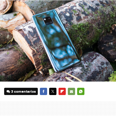
3 comentarios
FACEBOOK
TWITTER
FLIPBOARD
E-
WHATSAPP
MAIL