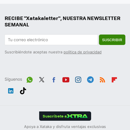
RECIBE "Xatakaletter", NUESTRA NEWSLETTER
SEMANAL
SUSCRIBIR
Suscribiéndote aceptas nuestra
política de privacidad
Síguenos
Wh
Twit
Fac
You
Inst
Tele
RSS
Flip
ats
ter
ebo
tub
agr
gra
boa
Link
Tikt
App
ok
e
am
m
rd
edIn
ok
Suscríbete a
Apoya a Xataka y disfruta ventajas exclusivas