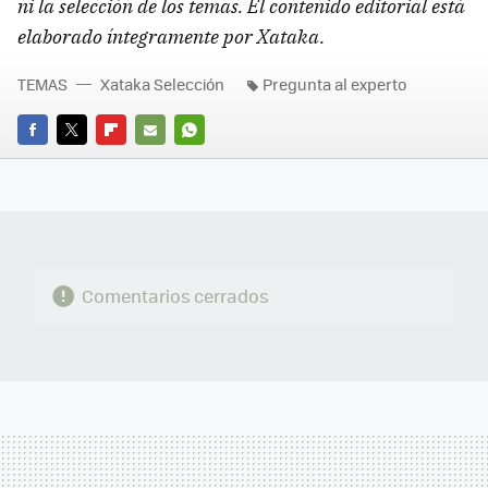
ni la selección de los temas. El contenido editorial está
elaborado íntegramente por Xataka.
TEMAS
Xataka Selección
Pregunta al experto
FACEBOOK
TWITTER
FLIPBOARD
E-
WHATSAPP
MAIL
Comentarios cerrados