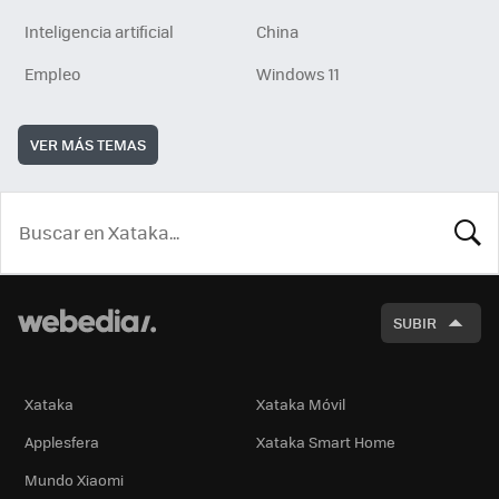
Inteligencia artificial
China
Empleo
Windows 11
VER MÁS TEMAS
BUSCA
SUBIR
Xataka
Xataka Móvil
Applesfera
Xataka Smart Home
Mundo Xiaomi