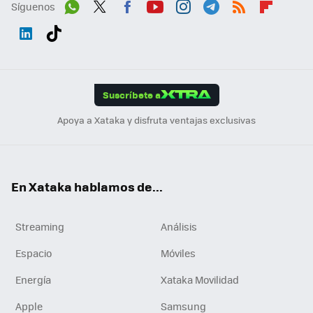
Síguenos
Wh
Twit
Fac
You
Inst
Tele
RSS
Flip
ats
ter
ebo
tub
agr
gra
boa
Link
Tikt
App
ok
e
am
m
rd
edI
ok
Suscríbete a
n
Apoya a Xataka y disfruta ventajas exclusivas
En Xataka hablamos de...
Streaming
Análisis
Espacio
Móviles
Energía
Xataka Movilidad
Apple
Samsung