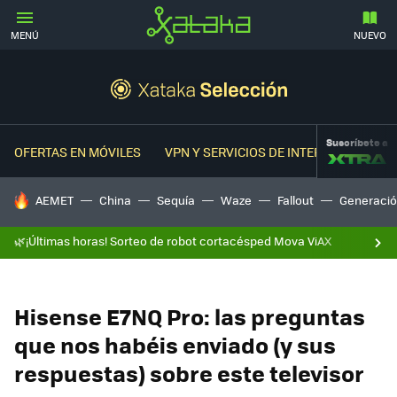
MENÚ
NUEVO
Suscríbete a
OFERTAS EN MÓVILES
VPN Y SERVICIOS DE INTERNET
OFER
HOY SE HABLA DE
AEMET
China
Sequía
Waze
Fallout
Generació
🌿¡Últimas horas! Sorteo de robot cortacésped Mova ViAX
Hisense E7NQ Pro: las preguntas
que nos habéis enviado (y sus
respuestas) sobre este televisor