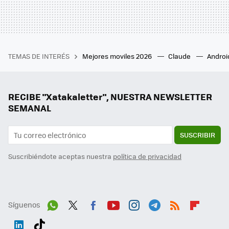
TEMAS DE INTERÉS
Mejores moviles 2026
Claude
Androi
RECIBE "Xatakaletter", NUESTRA NEWSLETTER
SEMANAL
SUSCRIBIR
Suscribiéndote aceptas nuestra
política de privacidad
Síguenos
Wh
Twit
Fac
You
Inst
Tele
RSS
Flip