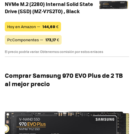
NVMe M.2 (2280) Internal Solid State
Drive (SSD) (MZ-V7S2T0) , Black
Hoy en Amazon —
144,69
€
PcComponentes —
173,17
€
El precio podría variar. Obtenemos comisión por estos enlaces
Comprar
Samsung 970 EVO Plus de 2 TB
al mejor precio