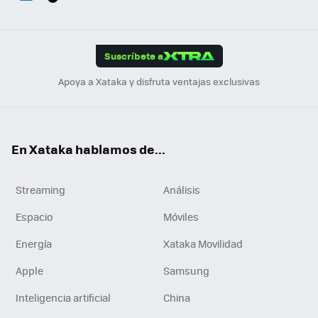
ats
ter
ebo
tub
agr
gra
boa
Link
Tikt
App
ok
e
am
m
rd
edI
ok
Suscríbete a
n
Apoya a Xataka y disfruta ventajas exclusivas
En Xataka hablamos de...
Streaming
Análisis
Espacio
Móviles
Energía
Xataka Movilidad
Apple
Samsung
Inteligencia artificial
China