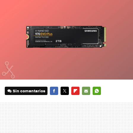
Sin comentarios
FACEBOOK
TWITTER
FLIPBOARD
E-
WHATSAPP
MAIL