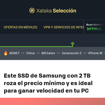
Suscríbete a
OFERTAS EN MÓVILES
VPN Y SERVICIOS DE INTERNET
OFER
HOY SE HABLA DE
AEMET
China
Bill Gates
Generación Z
iPhone 18
Este SSD de Samsung con 2 TB
roza el precio mínimo y es ideal
para ganar velocidad en tu PC