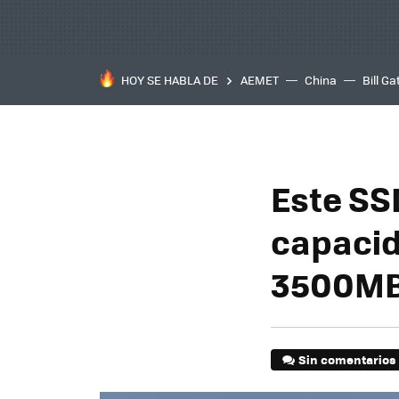
HOY SE HABLA DE
AEMET
China
Bill Ga
Este SSD
capacid
3500MB/
Sin comentarios