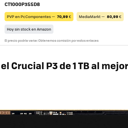
CT1000P3SSD8
PVP en PcComponentes —
70,99
€
MediaMarkt —
80,99
€
Hoy sin stock en Amazon
El precio podría variar. Obtenemos comisión por estos enlaces
l Crucial P3 de 1 TB al mejo