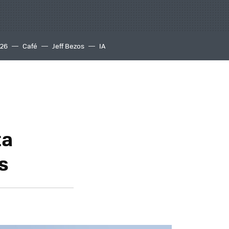
S26
Café
Jeff Bezos
IA
ta
s