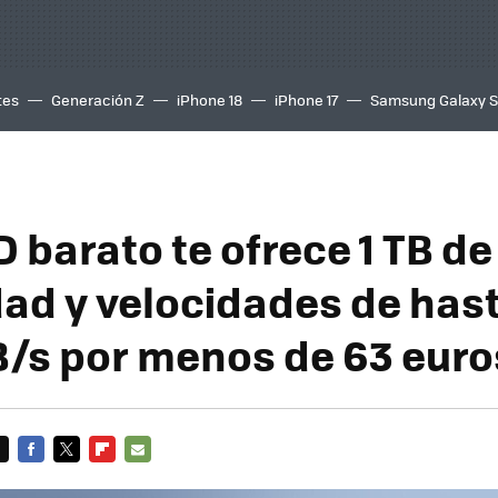
tes
Generación Z
iPhone 18
iPhone 17
Samsung Galaxy 
 barato te ofrece 1 TB de
ad y velocidades de has
s por menos de 63 euro
FACEBOOK
TWITTER
FLIPBOARD
E-