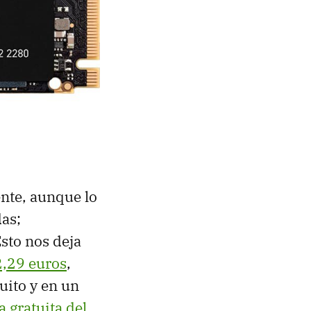
ente, aunque lo
as;
sto nos deja
,29 euros
,
ito y en un
 gratuita del