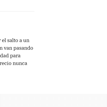
 el salto a un
ún van pasando
idad para
recio nunca