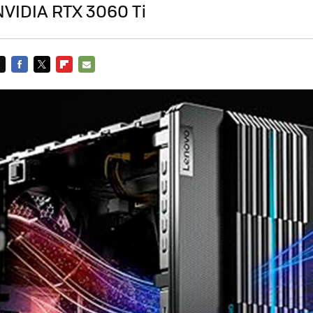
NVIDIA RTX 3060 Ti
FACEBOOK
TWITTER
FLIPBOARD
E-
MAIL