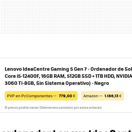
Lenovo IdeaCentre Gaming 5 Gen 7 - Ordenador de So
Core i5-12400F, 16GB RAM, 512GB SSD + 1TB HDD, NVIDI
3060 Ti-8GB, Sin Sistema Operativo) - Negro
PVP en PcComponentes —
779,00
€
Amazon —
1.186,13
€
El precio podría variar. Obtenemos comisión por estos enlaces