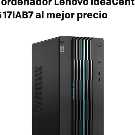
ordenador Lenovo IdeaCent
 17IAB7 al mejor precio