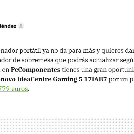
Méndez
enador portátil ya no da para más y quieres dar
ador de sobremesa que podrás actualizar seg
a en
PcComponentes
tienes una gran oportun
enovo IdeaCentre Gaming 5 17IAB7
por un p
779 euros
.