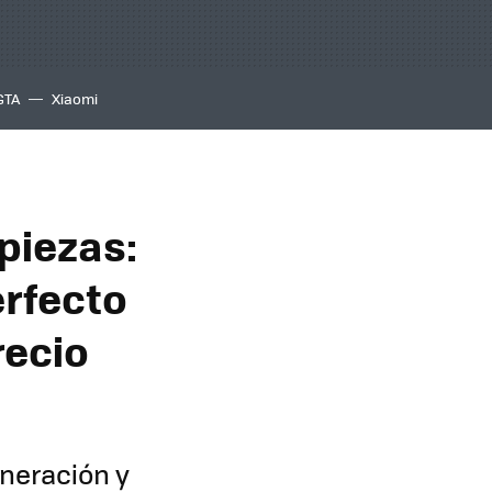
GTA
Xiaomi
piezas:
rfecto
recio
eneración y