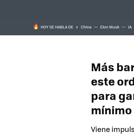
HOY SE HABLA DE
China
Elon Musk
IA
Más bar
este or
para ga
mínimo
Viene impuls