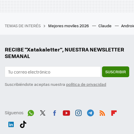
TEMAS DE INTERÉS
Mejores moviles 2026
Claude
Androi
RECIBE "Xatakaletter", NUESTRA NEWSLETTER
SEMANAL
SUSCRIBIR
Suscribiéndote aceptas nuestra
política de privacidad
Síguenos
Wh
Twit
Fac
You
Inst
Tele
RSS
Flip
ats
ter
ebo
tub
agr
gra
boa
Link
Tikt