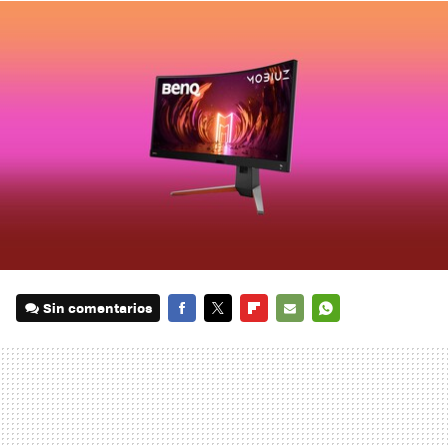
Sin comentarios
FACEBOOK
TWITTER
FLIPBOARD
E-
WHATSAPP
MAIL