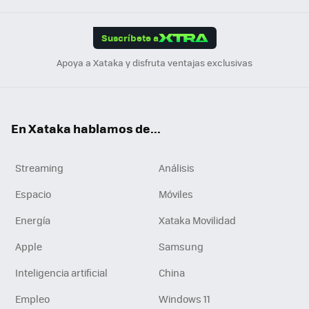
App
ok
e
am
m
rd
edI
ok
Suscríbete a
n
Apoya a Xataka y disfruta ventajas exclusivas
En Xataka hablamos de...
Streaming
Análisis
Espacio
Móviles
Energía
Xataka Movilidad
Apple
Samsung
Inteligencia artificial
China
Empleo
Windows 11