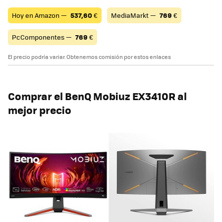
Hoy en Amazon —
537,60
€
MediaMarkt —
769
€
PcComponentes —
769
€
El precio podría variar. Obtenemos comisión por estos enlaces
Comprar el BenQ Mobiuz EX3410R al
mejor precio