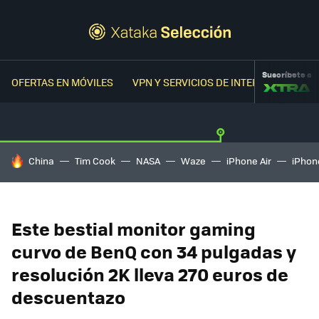
Suscríbete a
OFERTAS EN MÓVILES
VPN Y SERVICIOS DE INTERNET
OFER
HOY SE HABLA DE
China
Tim Cook
NASA
Waze
iPhone Air
iPhone
Este bestial monitor gaming
curvo de BenQ con 34 pulgadas y
resolución 2K lleva 270 euros de
descuentazo