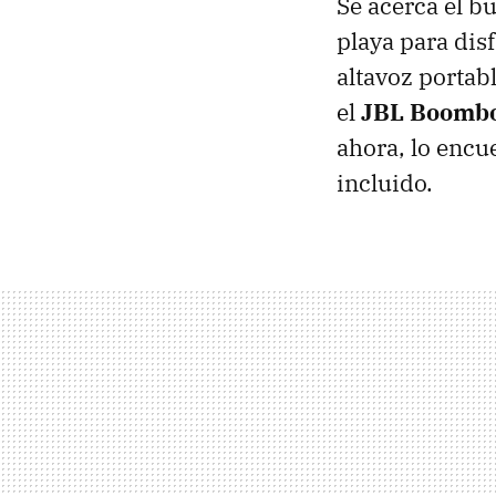
Se acerca el b
playa para disf
altavoz portabl
el
JBL Boombo
ahora, lo encu
incluido.