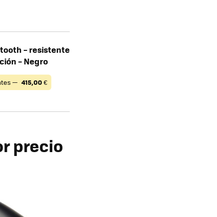
tooth – resistente
cción – Negro
tes —
415,00
€
r precio