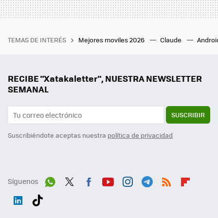
TEMAS DE INTERÉS
Mejores moviles 2026
Claude
Androi
RECIBE "Xatakaletter", NUESTRA NEWSLETTER
SEMANAL
SUSCRIBIR
Suscribiéndote aceptas nuestra
política de privacidad
Síguenos
Wh
Twit
Fac
You
Inst
Tele
RSS
Flip
ats
ter
ebo
tub
agr
gra
boa
Link
Tikt