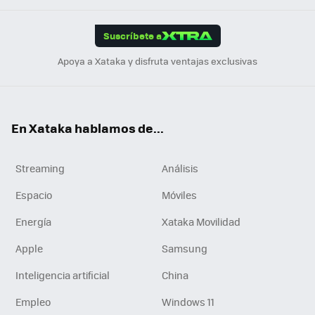
App
ok
e
am
m
rd
edI
ok
Suscríbete a
n
Apoya a Xataka y disfruta ventajas exclusivas
En Xataka hablamos de...
Streaming
Análisis
Espacio
Móviles
Energía
Xataka Movilidad
Apple
Samsung
Inteligencia artificial
China
Empleo
Windows 11