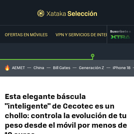
Suscríbete a
OFERTAS EN MÓVILES
VPN Y SERVICIOS DE INTERNET
OFER
HOY SE HABLA DE
AEMET
China
Bill Gates
Generación Z
iPhone 18
Esta elegante báscula
"inteligente" de Cecotec es un
chollo: controla la evolución de tu
peso desde el móvil por menos de