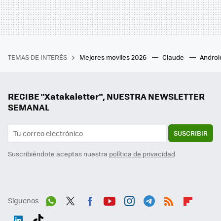
TEMAS DE INTERÉS
Mejores moviles 2026
Claude
Androi
RECIBE "Xatakaletter", NUESTRA NEWSLETTER
SEMANAL
SUSCRIBIR
Suscribiéndote aceptas nuestra
política de privacidad
Síguenos
Wh
Twit
Fac
You
Inst
Tele
RSS
Flip