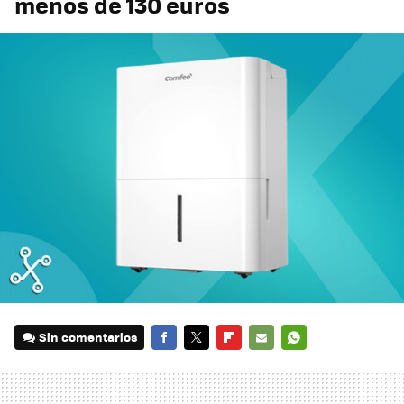
menos de 130 euros
Sin comentarios
FACEBOOK
TWITTER
FLIPBOARD
E-
WHATSAPP
MAIL