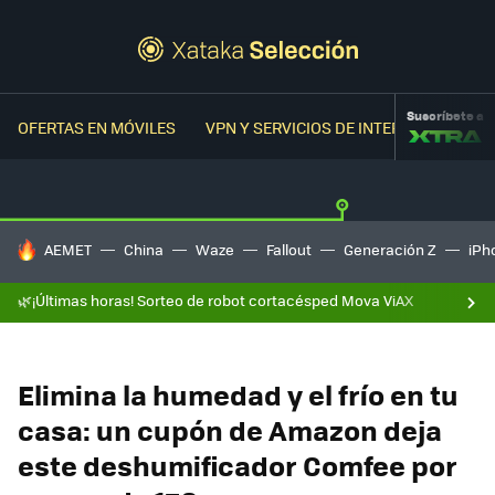
Suscríbete a
OFERTAS EN MÓVILES
VPN Y SERVICIOS DE INTERNET
OFER
HOY SE HABLA DE
AEMET
China
Waze
Fallout
Generación Z
iPh
🌿¡Últimas horas! Sorteo de robot cortacésped Mova ViAX
Elimina la humedad y el frío en tu
casa: un cupón de Amazon deja
este deshumificador Comfee por