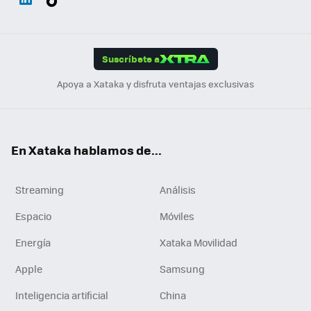
ats
ter
ebo
tub
agr
gra
boa
Link
Tikt
App
ok
e
am
m
rd
edI
ok
Suscríbete a
n
Apoya a Xataka y disfruta ventajas exclusivas
En Xataka hablamos de...
Streaming
Análisis
Espacio
Móviles
Energía
Xataka Movilidad
Apple
Samsung
Inteligencia artificial
China