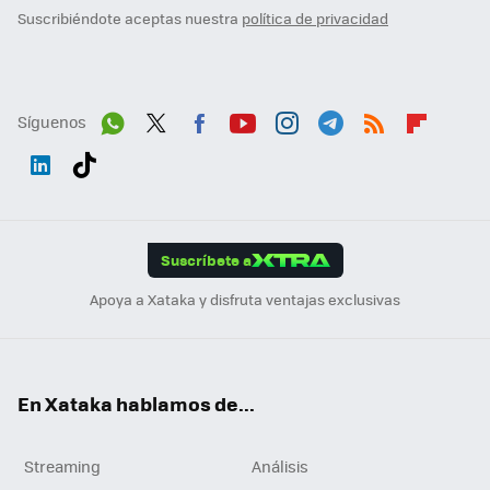
Suscribiéndote aceptas nuestra
política de privacidad
Síguenos
Wh
Twit
Fac
You
Inst
Tele
RSS
Flip
ats
ter
ebo
tub
agr
gra
boa
Link
Tikt
App
ok
e
am
m
rd
edI
ok
Suscríbete a
n
Apoya a Xataka y disfruta ventajas exclusivas
En Xataka hablamos de...
Streaming
Análisis