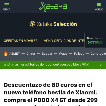
MENÚ
NUEVO
Suscríbete a
OFERTAS EN MÓVILES
VPN Y SERVICIOS DE INTERNET
OFER
HOY SE HABLA DE
AEMET
China
Sequía
Waze
Fallout
Generació
🌿¡Últimas horas! Sorteo de robot cortacésped Mova ViAX
Descuentazo de 80 euros en el
nuevo teléfono bestia de Xiaomi:
compra el POCO X4 GT desde 299