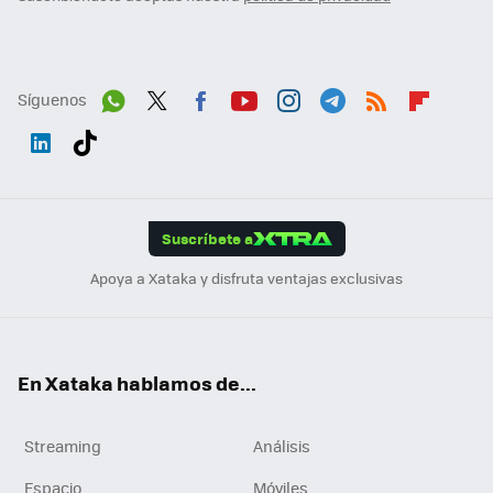
Síguenos
Wh
Twit
Fac
You
Inst
Tele
RSS
Flip
ats
ter
ebo
tub
agr
gra
boa
Link
Tikt
App
ok
e
am
m
rd
edI
ok
Suscríbete a
n
Apoya a Xataka y disfruta ventajas exclusivas
En Xataka hablamos de...
Streaming
Análisis
Espacio
Móviles