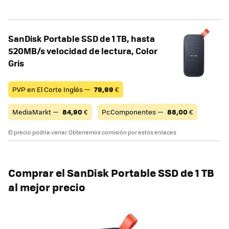
SanDisk Portable SSD de 1 TB, hasta
520MB/s velocidad de lectura, Color
Gris
PVP en El Corte Inglés —
79,99
€
MediaMarkt —
84,90
€
PcComponentes —
88,00
€
El precio podría variar. Obtenemos comisión por estos enlaces
Comprar el SanDisk Portable SSD de 1 TB
al mejor precio