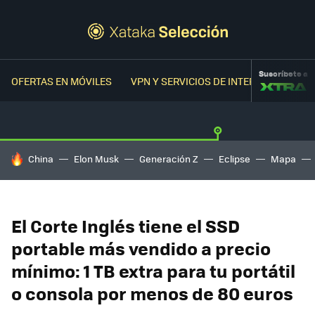
Suscríbete a
OFERTAS EN MÓVILES
VPN Y SERVICIOS DE INTERNET
OFER
HOY SE HABLA DE
China
Elon Musk
Generación Z
Eclipse
Mapa
El Corte Inglés tiene el SSD
portable más vendido a precio
mínimo: 1 TB extra para tu portátil
o consola por menos de 80 euros