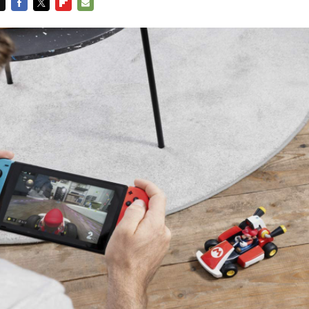
FACEBOOK
TWITTER
FLIPBOARD
E-
MAIL