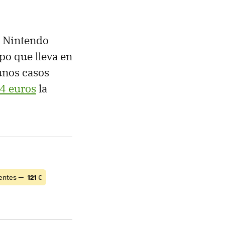
a Nintendo
po que lleva en
gunos casos
4 euros
la
entes —
121
€