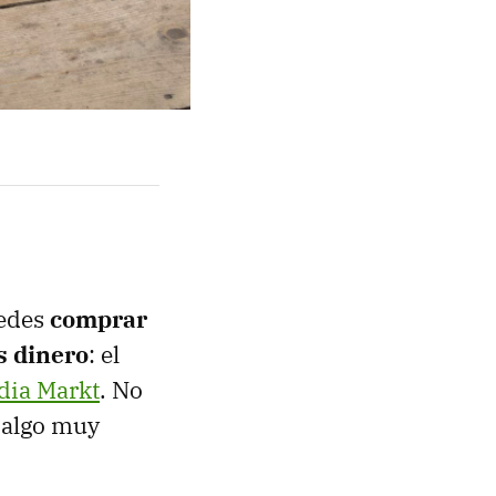
uedes
comprar
s dinero
: el
dia Markt
. No
, algo muy