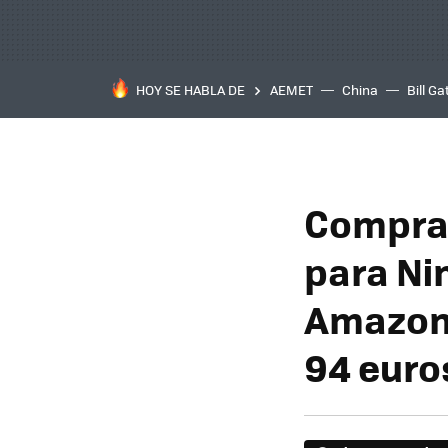
HOY SE HABLA DE
AEMET
China
Bill Ga
Compra 
para Ni
Amazon 
94 euro