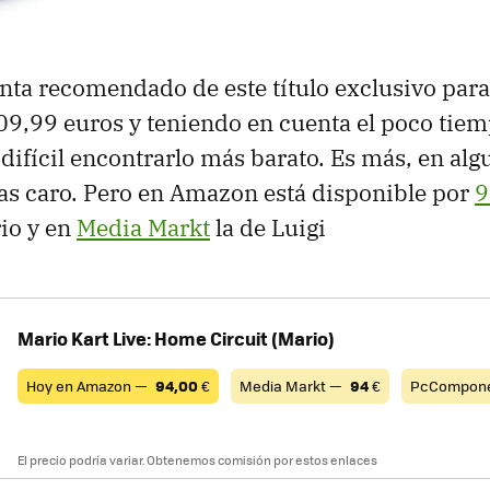
enta recomendado de este título exclusivo par
09,99 euros y teniendo en cuenta el poco tiem
 difícil encontrarlo más barato. Es más, en al
as caro. Pero en Amazon está disponible por
9
io y en
Media Markt
la de Luigi
Mario Kart Live: Home Circuit (Mario)
Hoy en Amazon —
94,00
€
Media Markt —
94
€
PcCompon
El precio podría variar. Obtenemos comisión por estos enlaces