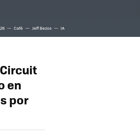
S26
Café
Jeff Bezos
IA
Circuit
o en
s por