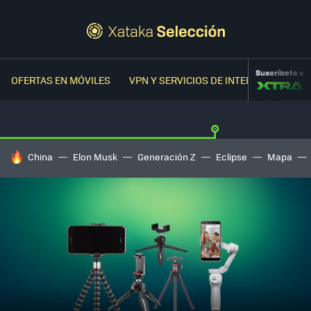
Suscríbete a
OFERTAS EN MÓVILES
VPN Y SERVICIOS DE INTERNET
OFER
HOY SE HABLA DE
China
Elon Musk
Generación Z
Eclipse
Mapa