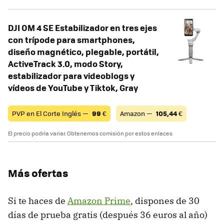
DJI OM 4 SE Estabilizador en tres ejes
con trípode para smartphones,
diseño magnético, plegable, portátil,
ActiveTrack 3.0, modo Story,
estabilizador para videoblogs y
vídeos de YouTube y Tiktok, Gray
PVP en El Corte Inglés —
99
€
Amazon —
105,44
€
El precio podría variar. Obtenemos comisión por estos enlaces
Más ofertas
Si te haces de
Amazon Prime
, dispones de 30
días de prueba gratis (después 36 euros al año)