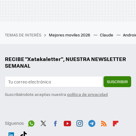
TEMAS DE INTERÉS
Mejores moviles 2026
Claude
Androi
RECIBE "Xatakaletter", NUESTRA NEWSLETTER
SEMANAL
SUSCRIBIR
Suscribiéndote aceptas nuestra
política de privacidad
Síguenos
Wh
Twit
Fac
You
Inst
Tele
RSS
Flip