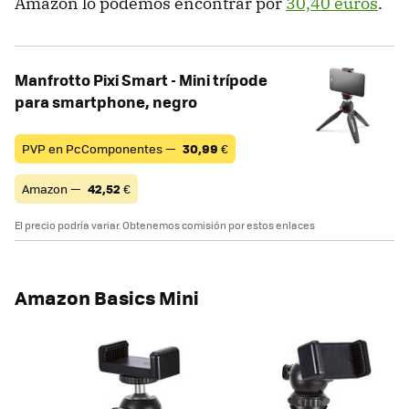
Amazon lo podemos encontrar por
30,40 euros
.
Manfrotto Pixi Smart - Mini trípode
para smartphone, negro
PVP en PcComponentes —
30,99
€
Amazon —
42,52
€
El precio podría variar. Obtenemos comisión por estos enlaces
Amazon Basics Mini