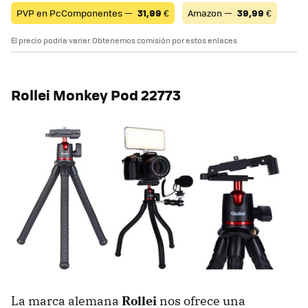
PVP en PcComponentes —
31,99
€
Amazon —
39,99
€
El precio podría variar. Obtenemos comisión por estos enlaces
Rollei Monkey Pod 22773
La marca alemana
Rollei
nos ofrece una