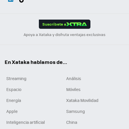
ats
ter
ebo
tub
agr
gra
boa
Link
Tikt
App
ok
e
am
m
rd
edI
ok
Suscríbete a
n
Apoya a Xataka y disfruta ventajas exclusivas
En Xataka hablamos de...
Streaming
Análisis
Espacio
Móviles
Energía
Xataka Movilidad
Apple
Samsung
Inteligencia artificial
China