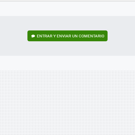
FACEBOOK
TWITTER
FLIPBOARD
E-
WHATSAPP
MAIL
ENTRAR Y ENVIAR UN COMENTARIO