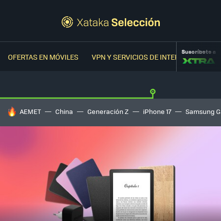
Suscríbete a
OFERTAS EN MÓVILES
VPN Y SERVICIOS DE INTERNET
OFER
HOY SE HABLA DE
AEMET
China
Generación Z
iPhone 17
Samsung G