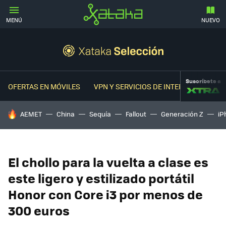
MENÚ
NUEVO
Suscríbete a
OFERTAS EN MÓVILES
VPN Y SERVICIOS DE INTERNET
OFER
HOY SE HABLA DE
AEMET
China
Sequía
Fallout
Generación Z
iP
El chollo para la vuelta a clase es
este ligero y estilizado portátil
Honor con Core i3 por menos de
300 euros