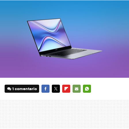
1 comentario
FACEBOOK
TWITTER
FLIPBOARD
E-
WHATSAPP
MAIL