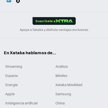
ats
ter
ebo
tub
agr
gra
boa
Link
Tikt
App
ok
e
am
m
rd
edI
ok
Suscríbete a
n
Apoya a Xataka y disfruta ventajas exclusivas
En Xataka hablamos de...
Streaming
Análisis
Espacio
Móviles
Energía
Xataka Movilidad
Apple
Samsung
Inteligencia artificial
China