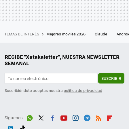
TEMAS DE INTERÉS
Mejores moviles 2026
Claude
Androi
RECIBE "Xatakaletter", NUESTRA NEWSLETTER
SEMANAL
SUSCRIBIR
Suscribiéndote aceptas nuestra
política de privacidad
Síguenos
Wh
Twit
Fac
You
Inst
Tele
RSS
Flip