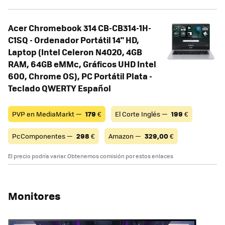
Acer Chromebook 314 CB-CB314-1H-
C1SQ - Ordenador Portátil 14" HD,
Laptop (Intel Celeron N4020, 4GB
RAM, 64GB eMMc, Gráficos UHD Intel
600, Chrome OS), PC Portátil Plata -
Teclado QWERTY Español
PVP en MediaMarkt —
179
€
El Corte Inglés —
199
€
PcComponentes —
298
€
Amazon —
329,00
€
El precio podría variar. Obtenemos comisión por estos enlaces
Monitores