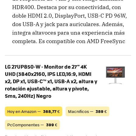
HDR400. Destaca por su conectividad, con
doble HDMI 2.0, DisplayPort, USB-C PD 96W,
dos USB-A y jack para auriculares. Además,
integra altavoces para una experiencia más
completa. Es compatible con AMD FreeSync
LG 27UP850-W - Monitor de 27" 4K
UHD (3840x2160, IPS LED,16:9, HDMI
x2, DP x1, USB-C™ x1, USB-A x2, altura y
rotación ajustable, altura y pivote,
5ms, 240Hz) Negro
Hoy en Amazon —
368,77
€
Macnificos —
389
€
PcComponentes —
399
€