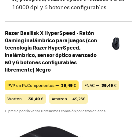
16000 dpi y 6 botones configurables
Razer Basilisk X HyperSpeed ​​- Ratón
Gaming inalámbrico para juegos (con
tecnología Razer HyperSpeed,
inalámbrico, sensor óptico avanzado
5G y 6 botones configurables
libremente) Negro
PVP en PcComponentes —
39,49
€
FNAC —
39,49
€
Worten —
39,49
€
Amazon — 49,26€
El precio podría variar. Obtenemos comisión por estos enlaces