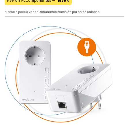
PVP en PcComponentes —
1539
€
El precio podría variar. Obtenemos comisión por estos enlaces