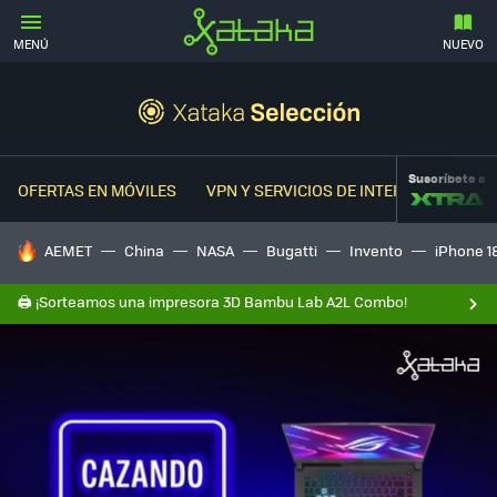
MENÚ
NUEVO
Suscríbete a
OFERTAS EN MÓVILES
VPN Y SERVICIOS DE INTERNET
OFER
HOY SE HABLA DE
AEMET
China
NASA
Bugatti
Invento
iPhone 1
🖨️ ¡Sorteamos una impresora 3D Bambu Lab A2L Combo!