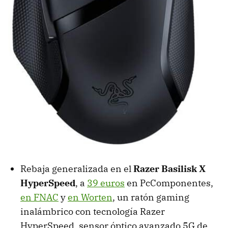
Rebaja generalizada en el
Razer Basilisk X
HyperSpeed
, a
39 euros
en PcComponentes,
en FNAC
y
en Worten
, un ​​ratón gaming
inalámbrico con tecnología Razer
HyperSpeed, sensor óptico avanzado 5G de