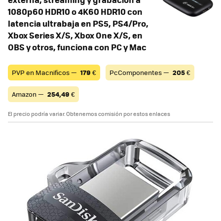
1080p60 HDR10 o 4K60 HDR10 con
latencia ultrabaja en PS5, PS4/Pro,
Xbox Series X/S, Xbox One X/S, en
OBS y otros, funciona con PC y Mac
PVP en Macnificos —
179
€
PcComponentes —
205
€
Amazon —
254,49
€
El precio podría variar. Obtenemos comisión por estos enlaces