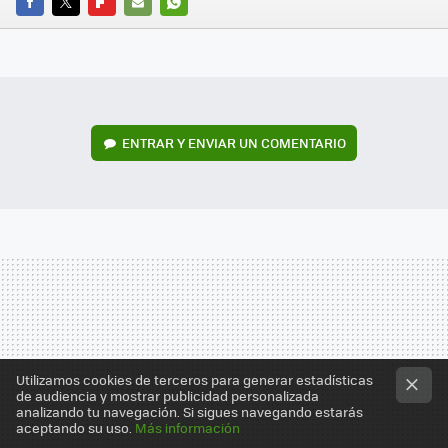
FACEBOOK
TWITTER
FLIPBOARD
E-
WHATSAPP
MAIL
ENTRAR Y ENVIAR UN COMENTARIO
Utilizamos cookies de terceros para generar estadísticas
de audiencia y mostrar publicidad personalizada
analizando tu navegación. Si sigues navegando estarás
aceptando su uso.
Más información