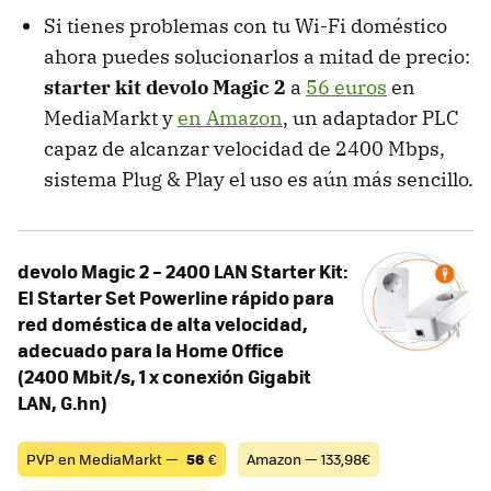
Si tienes problemas con tu Wi-Fi doméstico
ahora puedes solucionarlos a mitad de precio:
starter kit devolo Magic 2
a
56 euros
en
MediaMarkt y
en Amazon
, un adaptador PLC
capaz de alcanzar velocidad de 2400 Mbps,
sistema Plug & Play el uso es aún más sencillo.
devolo Magic 2 – 2400 LAN Starter Kit:
El Starter Set Powerline rápido para
red doméstica de alta velocidad,
adecuado para la Home Office
(2400 Mbit/s, 1 x conexión Gigabit
LAN, G.hn)
PVP en MediaMarkt —
56
€
Amazon — 133,98€