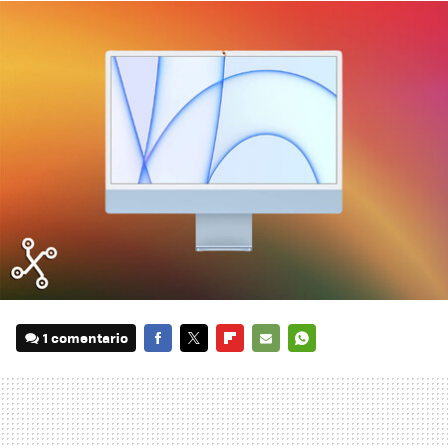
1 comentario
FACEBOOK
TWITTER
FLIPBOARD
E-
WHATSAPP
MAIL