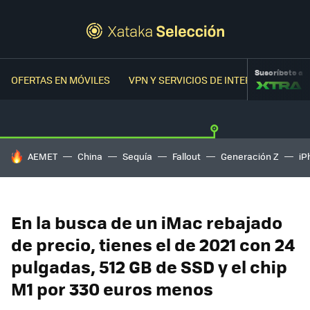
Suscríbete a
OFERTAS EN MÓVILES
VPN Y SERVICIOS DE INTERNET
OFER
HOY SE HABLA DE
AEMET
China
Sequía
Fallout
Generación Z
iP
En la busca de un iMac rebajado
de precio, tienes el de 2021 con 24
pulgadas, 512 GB de SSD y el chip
M1 por 330 euros menos