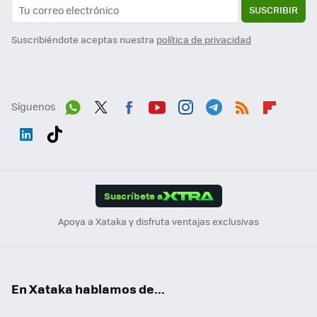
SUSCRIBIR
Suscribiéndote aceptas nuestra
política de privacidad
Síguenos
Wh
Twit
Fac
You
Inst
Tele
RSS
Flip
ats
ter
ebo
tub
agr
gra
boa
Link
Tikt
App
ok
e
am
m
rd
edI
ok
Suscríbete a
n
Apoya a Xataka y disfruta ventajas exclusivas
En Xataka hablamos de...