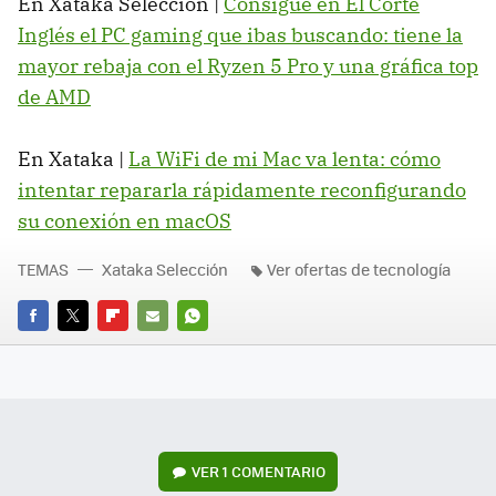
En Xataka Selección |
Consigue en El Corte
Inglés el PC gaming que ibas buscando: tiene la
mayor rebaja con el Ryzen 5 Pro y una gráfica top
de AMD
En Xataka |
La WiFi de mi Mac va lenta: cómo
intentar repararla rápidamente reconfigurando
su conexión en macOS
TEMAS
Xataka Selección
Ver ofertas de tecnología
FACEBOOK
TWITTER
FLIPBOARD
E-
WHATSAPP
MAIL
VER
1 COMENTARIO