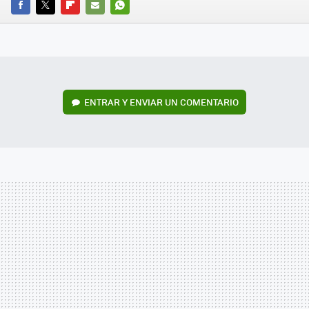
FACEBOOK
TWITTER
FLIPBOARD
E-
WHATSAPP
MAIL
ENTRAR Y ENVIAR UN COMENTARIO