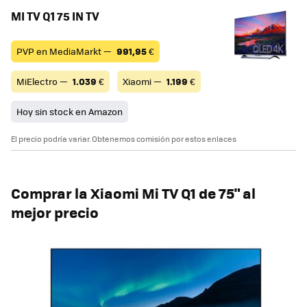
MI TV Q1 75 IN TV
PVP en MediaMarkt —
991,95
€
MiElectro —
1.039
€
Xiaomi —
1.199
€
Hoy sin stock en Amazon
El precio podría variar. Obtenemos comisión por estos enlaces
Comprar la Xiaomi Mi TV Q1 de 75" al
mejor precio