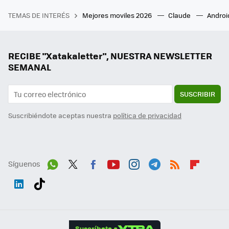
TEMAS DE INTERÉS
Mejores moviles 2026
Claude
Androi
RECIBE "Xatakaletter", NUESTRA NEWSLETTER
SEMANAL
SUSCRIBIR
Suscribiéndote aceptas nuestra
política de privacidad
Síguenos
Wh
Twit
Fac
You
Inst
Tele
RSS
Flip
ats
ter
ebo
tub
agr
gra
boa
Link
Tikt
App
ok
e
am
m
rd
edI
ok
Suscríbete a