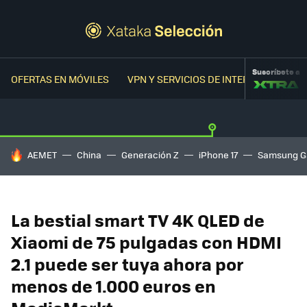
Suscríbete a
OFERTAS EN MÓVILES
VPN Y SERVICIOS DE INTERNET
OFER
HOY SE HABLA DE
AEMET
China
Generación Z
iPhone 17
Samsung G
La bestial smart TV 4K QLED de
Xiaomi de 75 pulgadas con HDMI
2.1 puede ser tuya ahora por
menos de 1.000 euros en