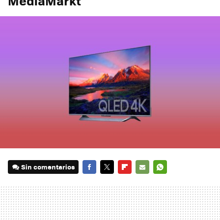
MediaMarkt
Sin comentarios
FACEBOOK
TWITTER
FLIPBOARD
E-
WHATSAPP
MAIL