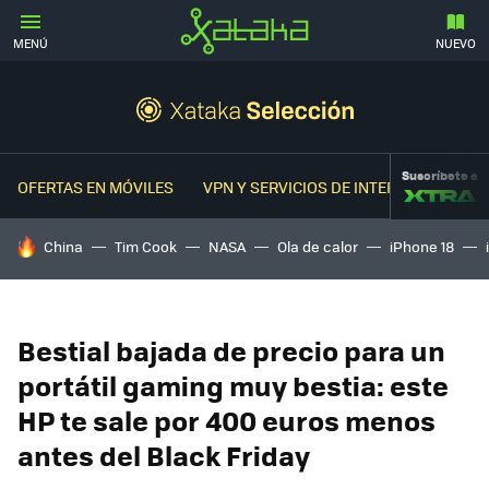
MENÚ
NUEVO
Suscríbete a
OFERTAS EN MÓVILES
VPN Y SERVICIOS DE INTERNET
OFER
HOY SE HABLA DE
China
Tim Cook
NASA
Ola de calor
iPhone 18
Bestial bajada de precio para un
portátil gaming muy bestia: este
HP te sale por 400 euros menos
antes del Black Friday