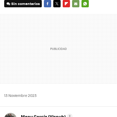
Sin comentarios
FACEBOOK
TWITTER
FLIPBOARD
E-
WHATSAPP
MAIL
13 Noviembre 2023
Manu García (Visnuh)