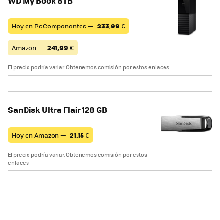
WD My Book 8TB
Hoy en PcComponentes —
233,99
€
Amazon —
241,99
€
El precio podría variar. Obtenemos comisión por estos enlaces
SanDisk Ultra Flair 128 GB
Hoy en Amazon —
21,15
€
El precio podría variar. Obtenemos comisión por estos
enlaces