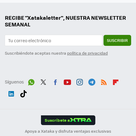
RECIBE "Xatakaletter", NUESTRA NEWSLETTER
SEMANAL
SUSCRIBIR
Suscribiéndote aceptas nuestra
política de privacidad
Síguenos
Wh
Twit
Fac
You
Inst
Tele
RSS
Flip
ats
ter
ebo
tub
agr
gra
boa
Link
Tikt
App
ok
e
am
m
rd
edI
ok
Suscríbete a
n
Apoya a Xataka y disfruta ventajas exclusivas