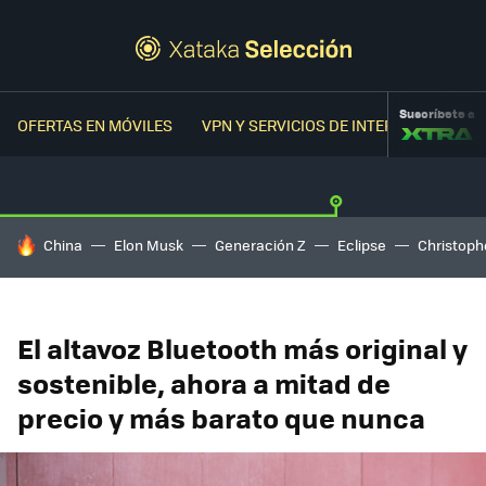
Suscríbete a
OFERTAS EN MÓVILES
VPN Y SERVICIOS DE INTERNET
OFER
HOY SE HABLA DE
China
Elon Musk
Generación Z
Eclipse
Christoph
El altavoz Bluetooth más original y
sostenible, ahora a mitad de
precio y más barato que nunca