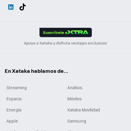
Wh
Twit
Fac
You
Inst
Tele
RSS
Flip
ats
ter
ebo
tub
agr
gra
boa
Link
Tikt
App
ok
e
am
m
rd
edI
ok
Suscríbete a
n
Apoya a Xataka y disfruta ventajas exclusivas
En Xataka hablamos de...
Streaming
Análisis
Espacio
Móviles
Energía
Xataka Movilidad
Apple
Samsung