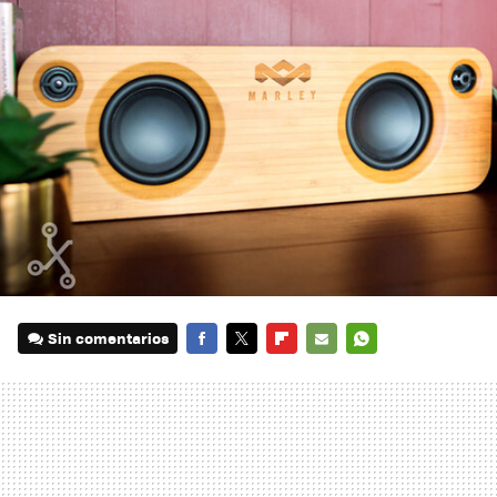
Sin comentarios
FACEBOOK
TWITTER
FLIPBOARD
E-
WHATSAPP
MAIL