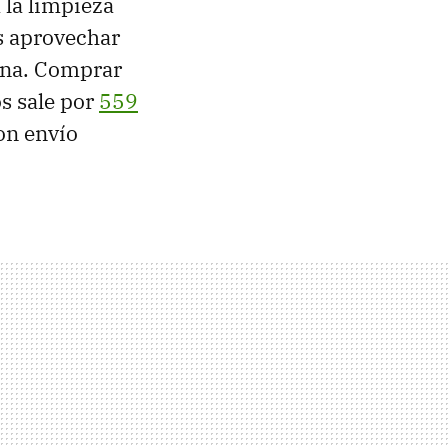
 la limpieza
s aprovechar
ana. Comprar
s sale por
559
on envío