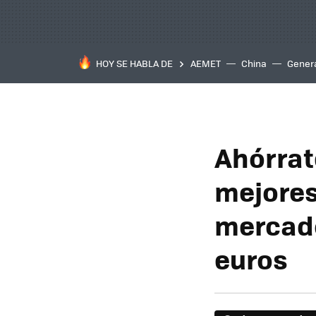
HOY SE HABLA DE
AEMET
China
Gener
Ahórrat
mejores
mercado
euros