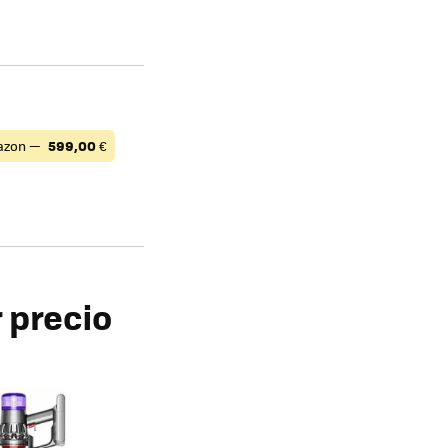
azon —
599,00
€
 precio