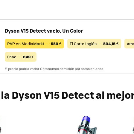
Dyson V15 Detect vacío, Un Color
PVP en MediaMarkt —
559
€
El Corte Inglés —
594,15
€
Am
Fnac —
649
€
El precio podría variar. Obtenemos comisión por estos enlaces
la Dyson V15 Detect al mejor