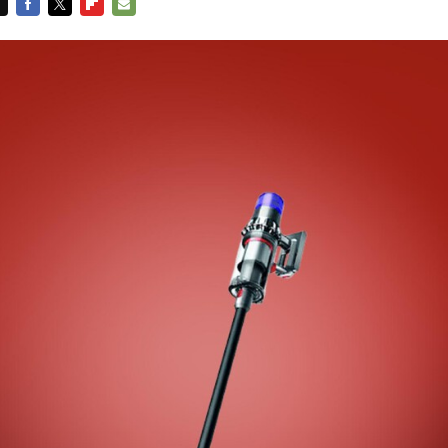
FACEBOOK
TWITTER
FLIPBOARD
E-
MAIL