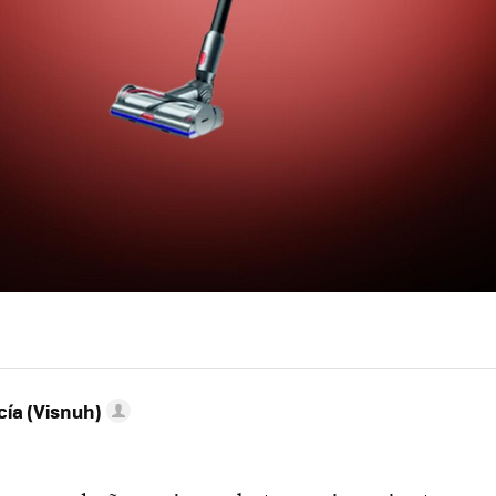
ía (Visnuh)