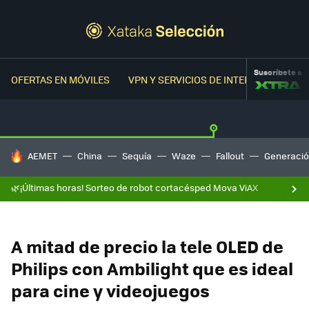
Suscríbete a
OFERTAS EN MÓVILES
VPN Y SERVICIOS DE INTERNET
OFER
HOY SE HABLA DE
AEMET
China
Sequía
Waze
Fallout
Generació
🌿¡Últimas horas! Sorteo de robot cortacésped Mova ViAX
A mitad de precio la tele OLED de
Philips con Ambilight que es ideal
para cine y videojuegos