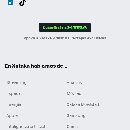
ats
ter
ebo
tub
agr
gra
boa
Link
Tikt
App
ok
e
am
m
rd
edI
ok
Suscríbete a
n
Apoya a Xataka y disfruta ventajas exclusivas
En Xataka hablamos de...
Streaming
Análisis
Espacio
Móviles
Energía
Xataka Movilidad
Apple
Samsung
Inteligencia artificial
China