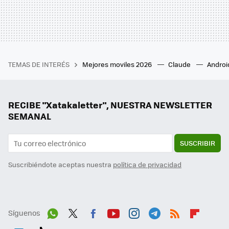
TEMAS DE INTERÉS
Mejores moviles 2026
Claude
Androi
RECIBE "Xatakaletter", NUESTRA NEWSLETTER
SEMANAL
SUSCRIBIR
Suscribiéndote aceptas nuestra
política de privacidad
Síguenos
Wh
Twit
Fac
You
Inst
Tele
RSS
Flip