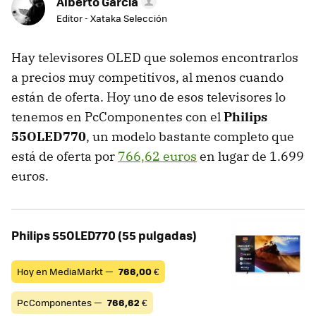
Alberto García
Editor - Xataka Selección
Hay televisores OLED que solemos encontrarlos
a precios muy competitivos, al menos cuando
están de oferta. Hoy uno de esos televisores lo
tenemos en PcComponentes con el
Philips
55OLED770
, un modelo bastante completo que
está de oferta por
766,62 euros
en lugar de 1.699
euros.
Philips 55OLED770 (55 pulgadas)
Hoy en MediaMarkt —
766,00
€
PcComponentes —
766,62
€