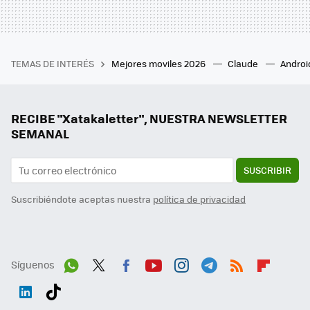
TEMAS DE INTERÉS
Mejores moviles 2026
Claude
Androi
RECIBE "Xatakaletter", NUESTRA NEWSLETTER
SEMANAL
SUSCRIBIR
Suscribiéndote aceptas nuestra
política de privacidad
Síguenos
Wh
Twit
Fac
You
Inst
Tele
RSS
Flip
ats
ter
ebo
tub
agr
gra
boa