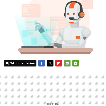
24 comentarios
FACEBOOK
TWITTER
FLIPBOARD
E-
WHATSAPP
MAIL