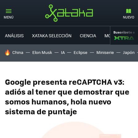
MENÚ
NUEVO
Suscríbete a
ANÁLISIS
XATAKA SELECCIÓN
CIENCIA
MOVILIDAD
HOY SE HABLA DE
China
Elon Musk
IA
Eclipse
Miniserie
Japón
Google presenta reCAPTCHA v3:
adiós al tener que demostrar que
somos humanos, hola nuevo
sistema de puntaje