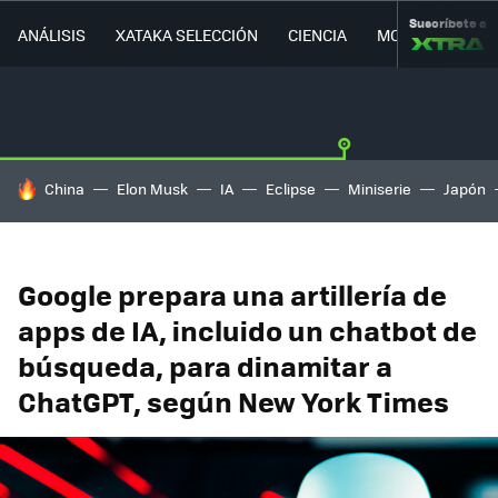
Suscríbete a
ANÁLISIS
XATAKA SELECCIÓN
CIENCIA
MOVILIDAD
HOY SE HABLA DE
China
Elon Musk
IA
Eclipse
Miniserie
Japón
Google prepara una artillería de
apps de IA, incluido un chatbot de
búsqueda, para dinamitar a
ChatGPT, según New York Times