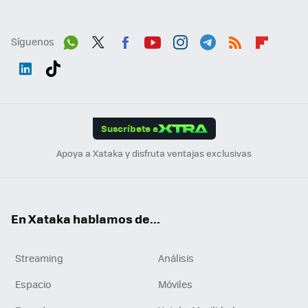
Síguenos
Wh
Twit
Fac
You
Inst
Tele
RSS
Flip
ats
ter
ebo
tub
agr
gra
boa
Link
Tikt
App
ok
e
am
m
rd
edI
ok
Suscríbete a
n
Apoya a Xataka y disfruta ventajas exclusivas
En Xataka hablamos de...
Streaming
Análisis
Espacio
Móviles