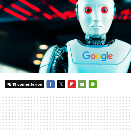
15 comentarios
FACEBOOK
TWITTER
FLIPBOARD
E-
WHATSAPP
MAIL