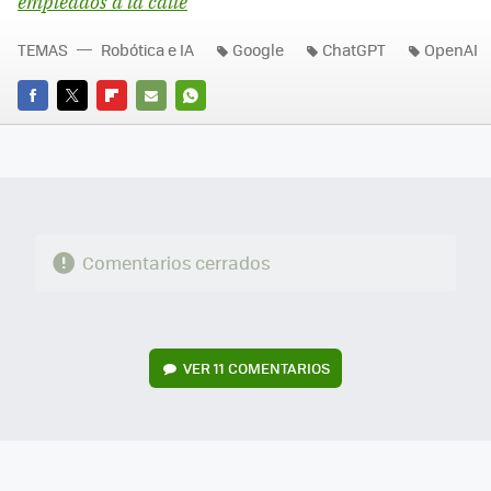
empleados a la calle
TEMAS
Robótica e IA
Google
ChatGPT
OpenAI
FACEBOOK
TWITTER
FLIPBOARD
E-
WHATSAPP
MAIL
Comentarios cerrados
VER
11 COMENTARIOS