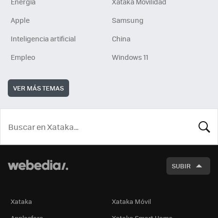
Energía
Xataka Movilidad
Apple
Samsung
Inteligencia artificial
China
Empleo
Windows 11
VER MÁS TEMAS
BUSCA
SUBIR
Xataka
Xataka Móvil
Applesfera
Xataka Smart Home