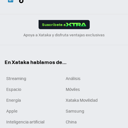
ats
ter
ebo
tub
agr
gra
boa
Link
Tikt
App
ok
e
am
m
rd
edI
ok
Suscríbete a
n
Apoya a Xataka y disfruta ventajas exclusivas
En Xataka hablamos de...
Streaming
Análisis
Espacio
Móviles
Energía
Xataka Movilidad
Apple
Samsung
Inteligencia artificial
China