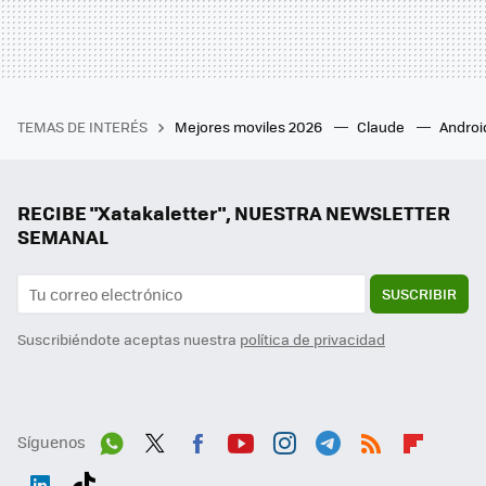
TEMAS DE INTERÉS
Mejores moviles 2026
Claude
Androi
RECIBE "Xatakaletter", NUESTRA NEWSLETTER
SEMANAL
SUSCRIBIR
Suscribiéndote aceptas nuestra
política de privacidad
Síguenos
Wh
Twit
Fac
You
Inst
Tele
RSS
Flip