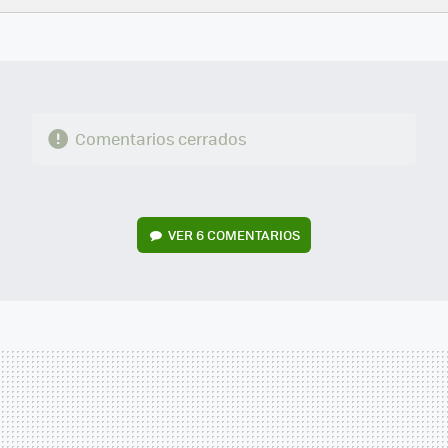
FACEBOOK
TWITTER
FLIPBOARD
E-
WHATSAPP
MAIL
Comentarios cerrados
VER
6 COMENTARIOS