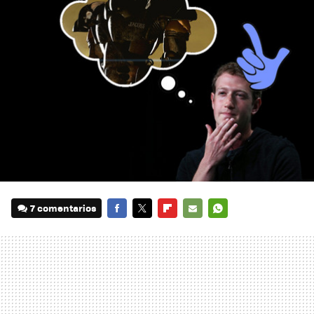
7 comentarios
FACEBOOK
TWITTER
FLIPBOARD
E-
WHATSAPP
MAIL