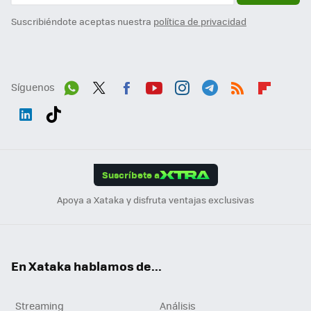
Suscribiéndote aceptas nuestra
política de privacidad
Síguenos
Wh
Twit
Fac
You
Inst
Tele
RSS
Flip
ats
ter
ebo
tub
agr
gra
boa
Link
Tikt
App
ok
e
am
m
rd
edI
ok
Suscríbete a
n
Apoya a Xataka y disfruta ventajas exclusivas
En Xataka hablamos de...
Streaming
Análisis