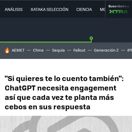
Suscríbete a
ANÁLISIS
XATAKA SELECCIÓN
CIENCIA
MOVILIDAD
HOY SE HABLA DE
AEMET
China
Sequía
Fallout
Generación Z
iP
"Si quieres te lo cuento también":
ChatGPT necesita engagement
así que cada vez te planta más
cebos en sus respuesta