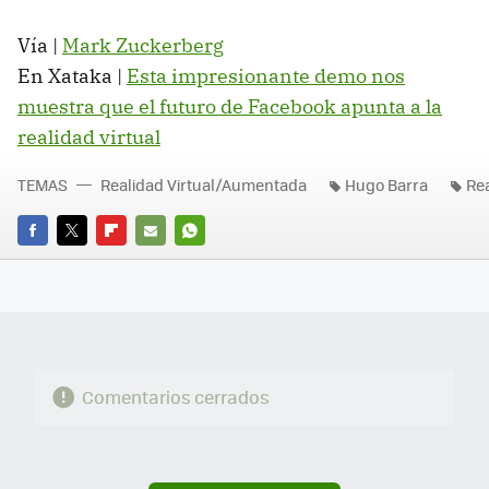
Vía |
Mark Zuckerberg
En Xataka |
Esta impresionante demo nos
muestra que el futuro de Facebook apunta a la
realidad virtual
TEMAS
Realidad Virtual/Aumentada
Hugo Barra
Re
FACEBOOK
TWITTER
FLIPBOARD
E-
WHATSAPP
MAIL
Comentarios cerrados