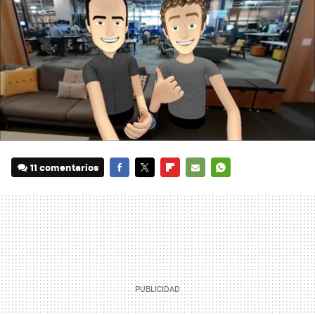
11 comentarios
FACEBOOK
TWITTER
FLIPBOARD
E-
WHATSAPP
MAIL