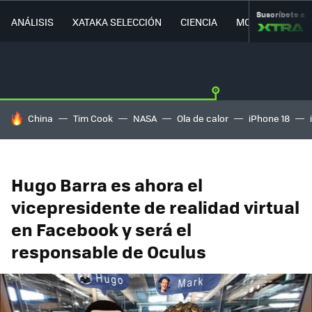
Suscríbete a
ANÁLISIS
XATAKA SELECCIÓN
CIENCIA
MOVILIDAD
HOY SE HABLA DE
China
Tim Cook
NASA
Ola de calor
iPhone 18
Hugo Barra es ahora el
vicepresidente de realidad virtual
en Facebook y será el
responsable de Oculus