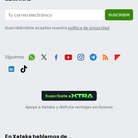
SUSCRIBIR
Suscribiéndote aceptas nuestra
política de privacidad
Síguenos
Wh
Twit
Fac
You
Inst
Tele
RSS
Flip
ats
ter
ebo
tub
agr
gra
boa
Link
Tikt
App
ok
e
am
m
rd
edI
ok
Suscríbete a
n
Apoya a Xataka y disfruta ventajas exclusivas
En Xataka hablamos de...