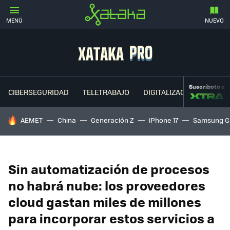
MENÚ
NUEVO
Suscríbete a
CIBERSEGURIDAD
TELETRABAJO
DIGITALIZACIÓN
CLOU
HOY SE HABLA DE
AEMET
China
Generación Z
iPhone 17
Samsung G
Sin automatización de procesos
no habrá nube: los proveedores
cloud gastan miles de millones
para incorporar estos servicios a