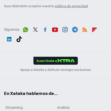
Suscribiéndote aceptas nuestra
política de privacidad
Síguenos
Wh
Twit
Fac
You
Inst
Tele
RSS
Flip
ats
ter
ebo
tub
agr
gra
boa
Link
Tikt
App
ok
e
am
m
rd
edI
ok
Suscríbete a
n
Apoya a Xataka y disfruta ventajas exclusivas
En Xataka hablamos de...
Streaming
Análisis