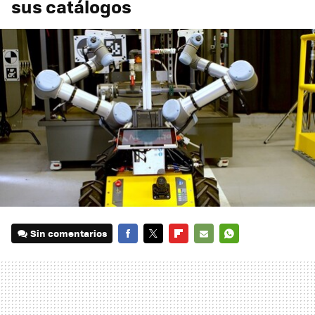
sus catálogos
Sin comentarios
FACEBOOK
TWITTER
FLIPBOARD
E-
WHATSAPP
MAIL