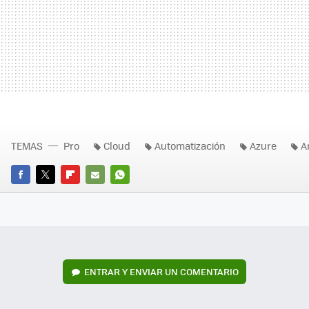
TEMAS
Pro
Cloud
Automatización
Azure
A
FACEBOOK
TWITTER
FLIPBOARD
E-
WHATSAPP
MAIL
ENTRAR Y ENVIAR UN COMENTARIO