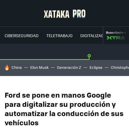
Suscríbete a
CIBERSEGURIDAD
TELETRABAJO
DIGITALIZACIÓN
CLOU
HOY SE HABLA DE
China
Elon Musk
Generación Z
Eclipse
Christoph
Ford se pone en manos Google
para digitalizar su producción y
automatizar la conducción de sus
vehículos