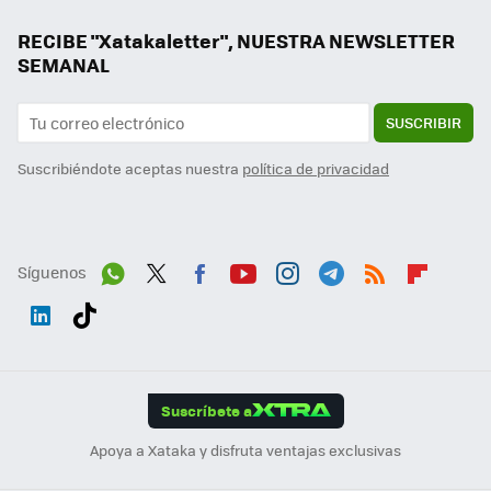
RECIBE "Xatakaletter", NUESTRA NEWSLETTER
SEMANAL
SUSCRIBIR
Suscribiéndote aceptas nuestra
política de privacidad
Síguenos
Wh
Twit
Fac
You
Inst
Tele
RSS
Flip
ats
ter
ebo
tub
agr
gra
boa
Link
Tikt
App
ok
e
am
m
rd
edI
ok
Suscríbete a
n
Apoya a Xataka y disfruta ventajas exclusivas