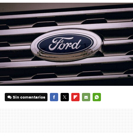
Sin comentarios
FACEBOOK
TWITTER
FLIPBOARD
E-
WHATSAPP
MAIL