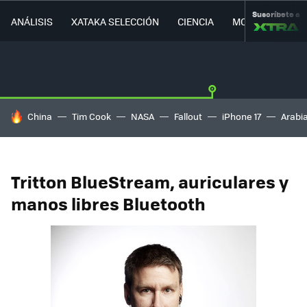
Suscríbete a
ANÁLISIS
XATAKA SELECCIÓN
CIENCIA
MOVILIDAD
HOY SE HABLA DE
China
Tim Cook
NASA
Fallout
iPhone 17
Arabi
Tritton BlueStream, auriculares y
manos libres Bluetooth