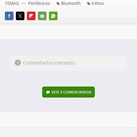
TEMAS
Periféricos
Bluetooth
tritton
FACEBOOK
TWITTER
FLIPBOARD
E-
WHATSAPP
MAIL
Comentarios cerrados
VER
3 COMENTARIOS