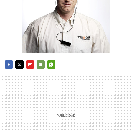
FACEBOOK
TWITTER
FLIPBOARD
E-
WHATSAPP
MAIL