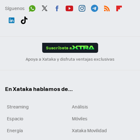
Síguenos
Wh
Twit
Fac
You
Inst
Tele
RSS
Flip
ats
ter
ebo
tub
agr
gra
boa
Link
Tikt
App
ok
e
am
m
rd
edI
ok
Suscríbete a
n
Apoya a Xataka y disfruta ventajas exclusivas
En Xataka hablamos de...
Streaming
Análisis
Espacio
Móviles
Energía
Xataka Movilidad