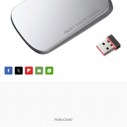
FACEBOOK
TWITTER
FLIPBOARD
E-
WHATSAPP
MAIL