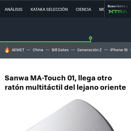
Suscríbete a
ANÁLISIS
XATAKA SELECCIÓN
CIENCIA
MOVILIDAD
HOY SE HABLA DE
AEMET
China
Bill Gates
Generación Z
iPhone 18
Sanwa MA-Touch 01, llega otro
ratón multitáctil del lejano oriente