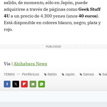
salido, de momento, sólo en Japón, puede
adquirirse a través de páginas como
Geek Stuff
4U
a un precio de 4.300 yenes (unos
40 euros
).
Está disponible en colores blanco, negro, plata y
rojo.
Vía |
Ahihabara News
TEMAS
Periféricos
Ratón
Japón
Sanwa
Sa
FACEBOOK
TWITTER
FLIPBOARD
E-
WHATSAPP
MAIL