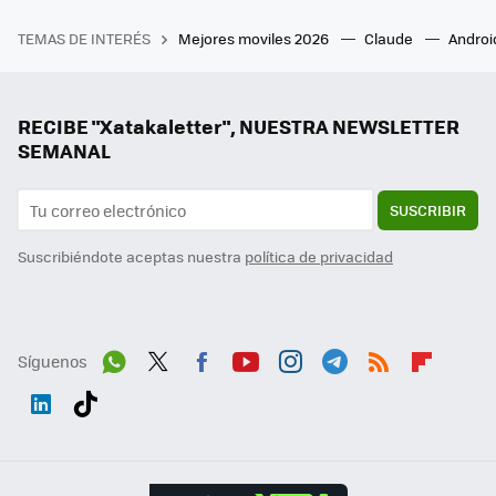
TEMAS DE INTERÉS
Mejores moviles 2026
Claude
Androi
RECIBE "Xatakaletter", NUESTRA NEWSLETTER
SEMANAL
SUSCRIBIR
Suscribiéndote aceptas nuestra
política de privacidad
Síguenos
Wh
Twit
Fac
You
Inst
Tele
RSS
Flip
ats
ter
ebo
tub
agr
gra
boa
Link
Tikt
App
ok
e
am
m
rd
edI
ok