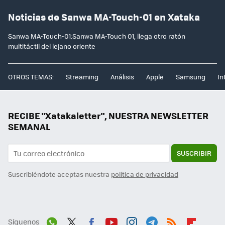
Noticias de Sanwa MA-Touch-01 en Xataka
Sanwa MA-Touch-01:Sanwa MA-Touch 01, llega otro ratón
multitáctil del lejano oriente
OTROS TEMAS:
Streaming
Análisis
Apple
Samsung
In
RECIBE "Xatakaletter", NUESTRA NEWSLETTER
SEMANAL
SUSCRIBIR
Suscribiéndote aceptas nuestra
política de privacidad
Síguenos