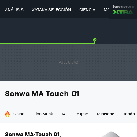
Suscríbete a
ANÁLISIS
XATAKA SELECCIÓN
CIENCIA
MOVILIDAD
Sanwa MA-Touch-01
HOY SE HABLA DE
China
Elon Musk
IA
Eclipse
Miniserie
Japón
Sanwa MA-Touch 01,