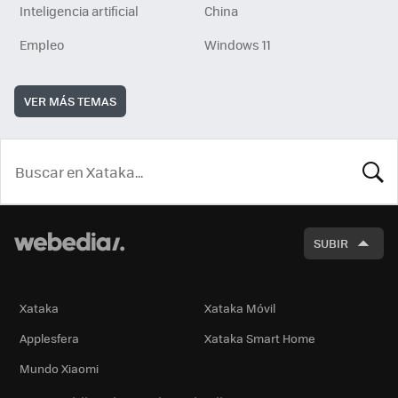
Inteligencia artificial
China
Empleo
Windows 11
VER MÁS TEMAS
BUSCA
SUBIR
Xataka
Xataka Móvil
Applesfera
Xataka Smart Home
Mundo Xiaomi