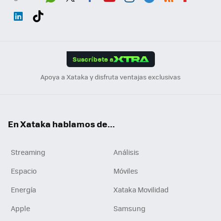
Wh
Twit
Fac
You
Inst
Tele
RSS
Flip
ats
ter
ebo
tub
agr
gra
boa
Link
Tikt
App
ok
e
am
m
rd
edI
ok
Suscríbete a
n
Apoya a Xataka y disfruta ventajas exclusivas
En Xataka hablamos de...
Streaming
Análisis
Espacio
Móviles
Energía
Xataka Movilidad
Apple
Samsung