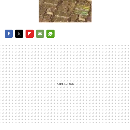
FACEBOOK
TWITTER
FLIPBOARD
E-
WHATSAPP
MAIL