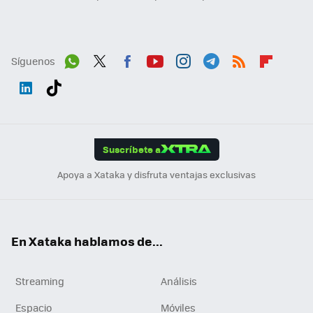
Síguenos
Wh
Twit
Fac
You
Inst
Tele
RSS
Flip
ats
ter
ebo
tub
agr
gra
boa
Link
Tikt
App
ok
e
am
m
rd
edI
ok
Suscríbete a
n
Apoya a Xataka y disfruta ventajas exclusivas
En Xataka hablamos de...
Streaming
Análisis
Espacio
Móviles