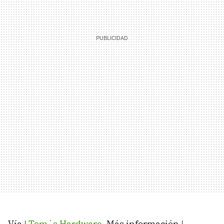
Vía |
Tom´s Hardware
. Más información |