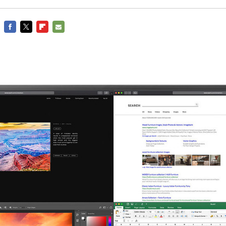
FACEBOOK
TWITTER
FLIPBOARD
E-
MAIL