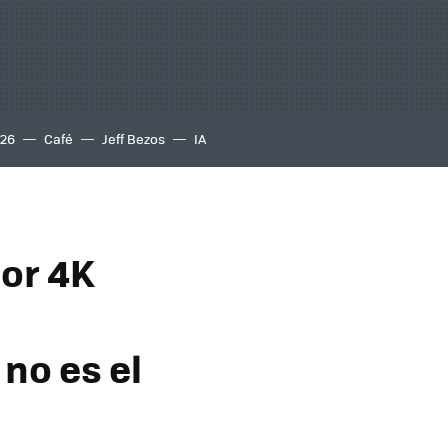
S26
Café
Jeff Bezos
IA
or 4K
no es el