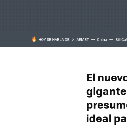
HOY SE HABLA DE
AEMET
China
Bill Ga
El nuev
gigante
presume
ideal p