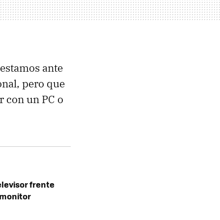
 estamos ante
onal, pero que
r con un PC o
levisor frente
 monitor