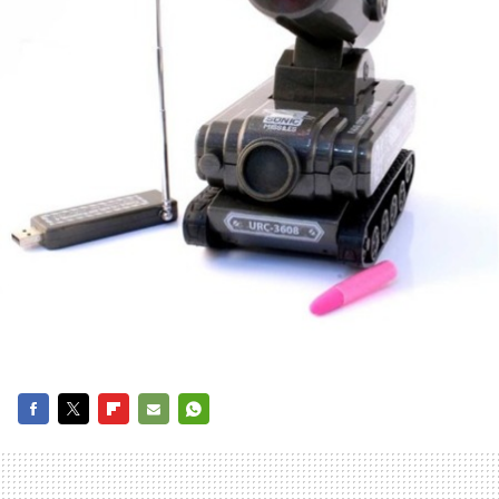
FACEBOOK
TWITTER
FLIPBOARD
E-
WHATSAPP
MAIL