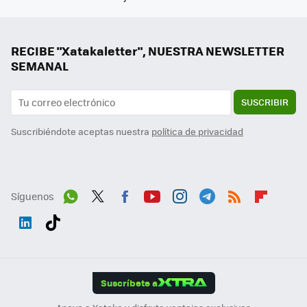
RECIBE "Xatakaletter", NUESTRA NEWSLETTER
SEMANAL
SUSCRIBIR
Suscribiéndote aceptas nuestra
política de privacidad
Síguenos
Wh
Twit
Fac
You
Inst
Tele
RSS
Flip
ats
ter
ebo
tub
agr
gra
boa
Link
Tikt
App
ok
e
am
m
rd
edI
ok
Suscríbete a
n