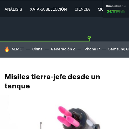
Suscríbete a
ANÁLISIS
XATAKA SELECCIÓN
CIENCIA
MOVILIDAD
HOY SE HABLA DE
AEMET
China
Generación Z
iPhone 17
Samsung G
Misiles tierra-jefe desde un
tanque