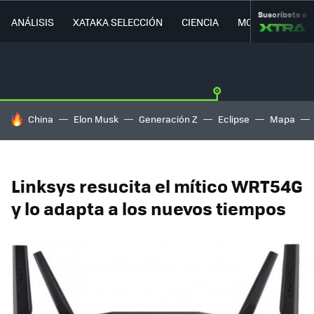
Suscríbete a
ANÁLISIS
XATAKA SELECCIÓN
CIENCIA
MOVILIDAD
HOY SE HABLA DE
China
Elon Musk
Generación Z
Eclipse
Mapa
Linksys resucita el mítico WRT54G
y lo adapta a los nuevos tiempos