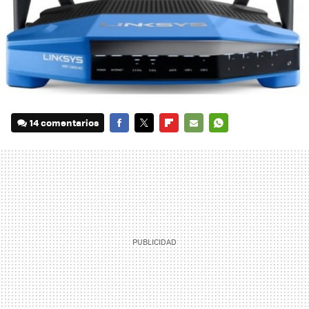
14 comentarios
FACEBOOK
TWITTER
FLIPBOARD
E-
WHATSAPP
MAIL