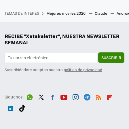
TEMAS DE INTERÉS
Mejores moviles 2026
Claude
Androi
RECIBE "Xatakaletter", NUESTRA NEWSLETTER
SEMANAL
SUSCRIBIR
Suscribiéndote aceptas nuestra
política de privacidad
Síguenos
Wh
Twit
Fac
You
Inst
Tele
RSS
Flip
ats
ter
ebo
tub
agr
gra
boa
Link
Tikt
App
ok
e
am
m
rd
edI
ok