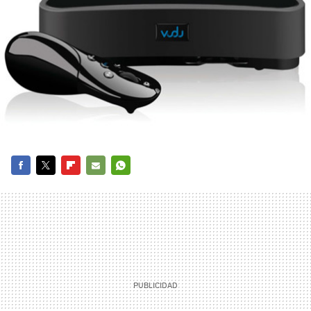
FACEBOOK
TWITTER
FLIPBOARD
E-
WHATSAPP
MAIL