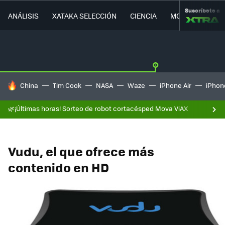
Suscríbete a
ANÁLISIS
XATAKA SELECCIÓN
CIENCIA
MOVILIDAD
HOY SE HABLA DE
China
Tim Cook
NASA
Waze
iPhone Air
iPhone
🌿¡Últimas horas! Sorteo de robot cortacésped Mova ViAX
Vudu, el que ofrece más
contenido en HD