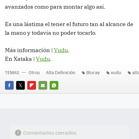
avanzados como para montar algo así.
Es una lástima el tener el futuro tan al alcance de
la mano y todavía no poder tocarlo.
Más información |
Vudu
.
En Xataka |
Vudu
.
TEMAS
Otros
Alta Definición
Bluray
vudu
alt
FACEBOOK
TWITTER
FLIPBOARD
E-
WHATSAPP
MAIL
Comentarios cerrados