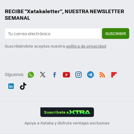
RECIBE "Xatakaletter", NUESTRA NEWSLETTER
SEMANAL
SUSCRIBIR
Suscribiéndote aceptas nuestra
política de privacidad
Síguenos
Wh
Twit
Fac
You
Inst
Tele
RSS
Flip
ats
ter
ebo
tub
agr
gra
boa
Link
Tikt
App
ok
e
am
m
rd
edI
ok
Suscríbete a
n
Apoya a Xataka y disfruta ventajas exclusivas