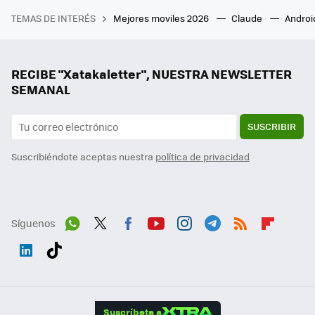
TEMAS DE INTERÉS
Mejores moviles 2026
Claude
Androi
RECIBE "Xatakaletter", NUESTRA NEWSLETTER
SEMANAL
SUSCRIBIR
Suscribiéndote aceptas nuestra
política de privacidad
Síguenos
Wh
Twit
Fac
You
Inst
Tele
RSS
Flip
ats
ter
ebo
tub
agr
gra
boa
Link
Tikt
App
ok
e
am
m
rd
edI
ok
Suscríbete a