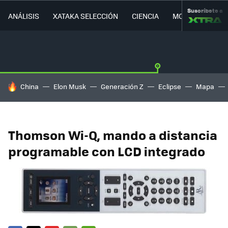
Suscríbete a
ANÁLISIS
XATAKA SELECCIÓN
CIENCIA
MOVILIDAD
HOY SE HABLA DE
China
Elon Musk
Generación Z
Eclipse
Mapa
Thomson Wi-Q, mando a distancia
programable con LCD integrado