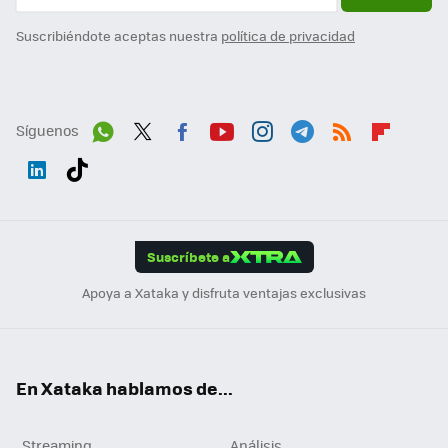
Suscribiéndote aceptas nuestra
política de privacidad
Síguenos
Wh
Twit
Fac
You
Inst
Tele
RSS
Flip
ats
ter
ebo
tub
agr
gra
boa
Link
Tikt
App
ok
e
am
m
rd
edI
ok
Suscríbete a
n
Apoya a Xataka y disfruta ventajas exclusivas
En Xataka hablamos de...
Streaming
Análisis