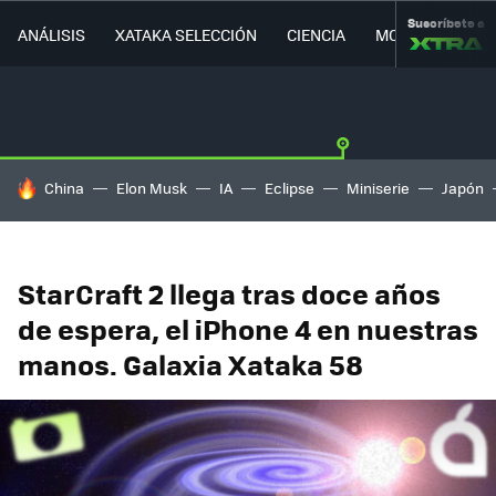
Suscríbete a
ANÁLISIS
XATAKA SELECCIÓN
CIENCIA
MOVILIDAD
HOY SE HABLA DE
China
Elon Musk
IA
Eclipse
Miniserie
Japón
StarCraft 2 llega tras doce años
de espera, el iPhone 4 en nuestras
manos. Galaxia Xataka 58