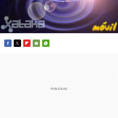
FACEBOOK
TWITTER
FLIPBOARD
E-
WHATSAPP
MAIL