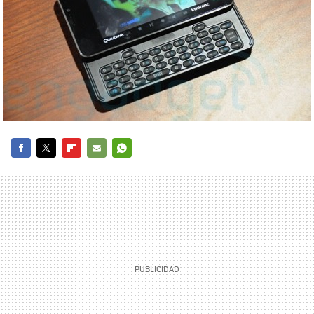
FACEBOOK
TWITTER
FLIPBOARD
E-
WHATSAPP
MAIL