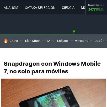
Suscríbete a
ANÁLISIS
XATAKA SELECCIÓN
CIENCIA
MOVILIDAD
HOY SE HABLA DE
China
Elon Musk
IA
Eclipse
Miniserie
Japón
Snapdragon con Windows Mobile
7, no solo para móviles