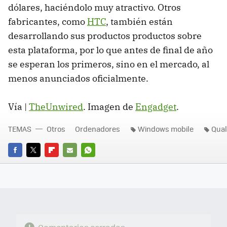
dólares, haciéndolo muy atractivo. Otros
fabricantes, como
HTC
, también están
desarrollando sus productos productos sobre
esta plataforma, por lo que antes de final de año
se esperan los primeros, sino en el mercado, al
menos anunciados oficialmente.
Vía |
TheUnwired
. Imagen de
Engadget
.
TEMAS
Otros
Ordenadores
Windows mobile
Qua
FACEBOOK
TWITTER
FLIPBOARD
E-
WHATSAPP
MAIL