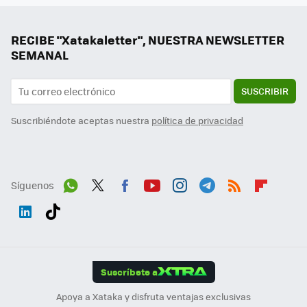
RECIBE "Xatakaletter", NUESTRA NEWSLETTER
SEMANAL
SUSCRIBIR
Suscribiéndote aceptas nuestra
política de privacidad
Síguenos
Wh
Twit
Fac
You
Inst
Tele
RSS
Flip
ats
ter
ebo
tub
agr
gra
boa
Link
Tikt
App
ok
e
am
m
rd
edI
ok
Suscríbete a
n
Apoya a Xataka y disfruta ventajas exclusivas