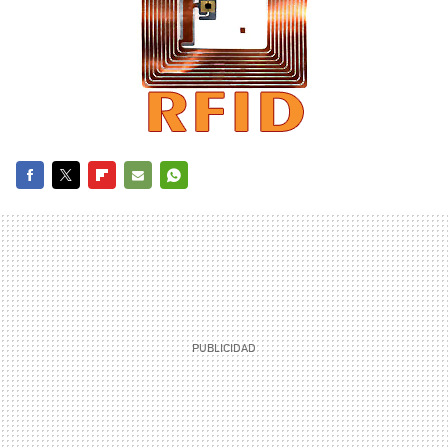
FACEBOOK
TWITTER
FLIPBOARD
E-
WHATSAPP
MAIL