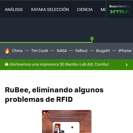
Suscríbete a
ANÁLISIS
XATAKA SELECCIÓN
CIENCIA
MOVILIDAD
HOY SE HABLA DE
China
Tim Cook
NASA
Fallout
Bugatti
iPhone 
🖨️ ¡Sorteamos una impresora 3D Bambu Lab A2L Combo!
RuBee, eliminando algunos
problemas de RFID