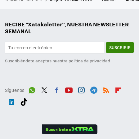
RECIBE "Xatakaletter", NUESTRA NEWSLETTER
SEMANAL
SUSCRIBIR
Suscribiéndote aceptas nuestra
política de privacidad
Síguenos
Wh
Twit
Fac
You
Inst
Tele
RSS
Flip
ats
ter
ebo
tub
agr
gra
boa
Link
Tikt
App
ok
e
am
m
rd
edI
ok
Suscríbete a
n