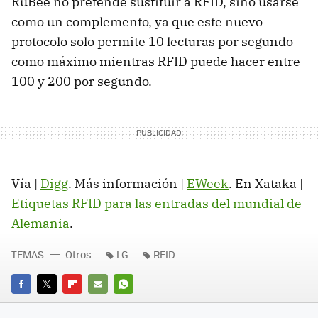
RuBee no pretende sustituir a RFID, sino usarse
como un complemento, ya que este nuevo
protocolo solo permite 10 lecturas por segundo
como máximo mientras RFID puede hacer entre
100 y 200 por segundo.
Vía |
Digg
. Más información |
EWeek
. En Xataka |
Etiquetas RFID para las entradas del mundial de
Alemania
.
TEMAS
Otros
LG
RFID
FACEBOOK
TWITTER
FLIPBOARD
E-
WHATSAPP