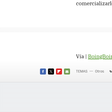
comercializar
Vía |
BoingBoi
TEMAS
Otros
FACEBOOK
TWITTER
FLIPBOARD
E-
MAIL