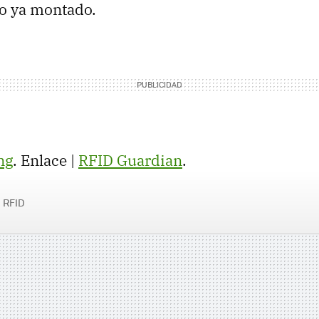
lo ya montado.
ng
. Enlace |
RFID Guardian
.
RFID