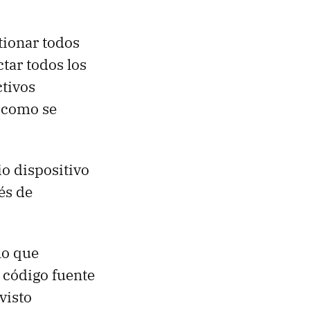
tionar todos
tar todos los
ctivos
 como se
io dispositivo
és de
lo que
 código fuente
visto