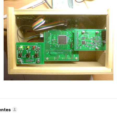
entes