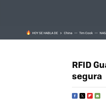
HOY SE HABLA DE
China
Tim Cook
NAS
RFID Gu
segura
FACEBOOK
TWITTER
FLIPBOARD
E-