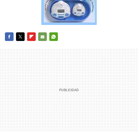
FACEBOOK
TWITTER
FLIPBOARD
E-
WHATSAPP
MAIL