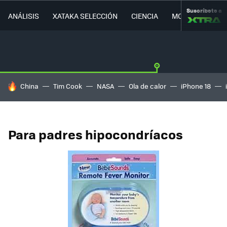
Suscríbete a
ANÁLISIS
XATAKA SELECCIÓN
CIENCIA
MOVILIDAD
HOY SE HABLA DE
China
Tim Cook
NASA
Ola de calor
iPhone 18
Para padres hipocondríacos