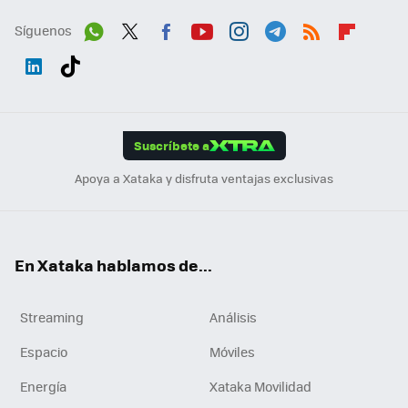
Síguenos
Wh
Twit
Fac
You
Inst
Tele
RSS
Flip
ats
ter
ebo
tub
agr
gra
boa
Link
Tikt
App
ok
e
am
m
rd
edI
ok
Suscríbete a
n
Apoya a Xataka y disfruta ventajas exclusivas
En Xataka hablamos de...
Streaming
Análisis
Espacio
Móviles
Energía
Xataka Movilidad