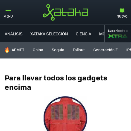
MENÚ
NUEVO
Suscríbete a
ANÁLISIS
XATAKA SELECCIÓN
CIENCIA
MOVILIDAD
HOY SE HABLA DE
AEMET
China
Sequía
Fallout
Generación Z
iP
Para llevar todos los gadgets
encima