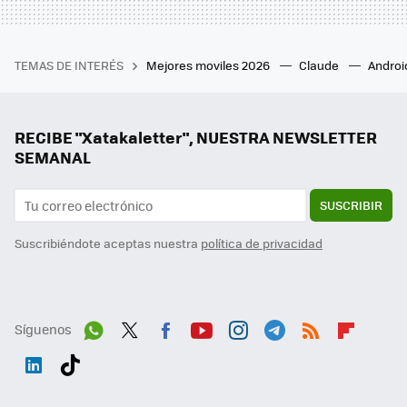
TEMAS DE INTERÉS
Mejores moviles 2026
Claude
Androi
RECIBE "Xatakaletter", NUESTRA NEWSLETTER
SEMANAL
SUSCRIBIR
Suscribiéndote aceptas nuestra
política de privacidad
Síguenos
Wh
Twit
Fac
You
Inst
Tele
RSS
Flip
ats
ter
ebo
tub
agr
gra
boa
Link
Tikt