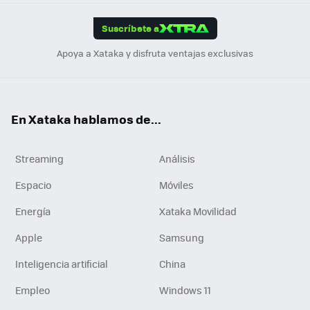
App
ok
e
am
m
rd
edI
ok
Suscríbete a
n
Apoya a Xataka y disfruta ventajas exclusivas
En Xataka hablamos de...
Streaming
Análisis
Espacio
Móviles
Energía
Xataka Movilidad
Apple
Samsung
Inteligencia artificial
China
Empleo
Windows 11