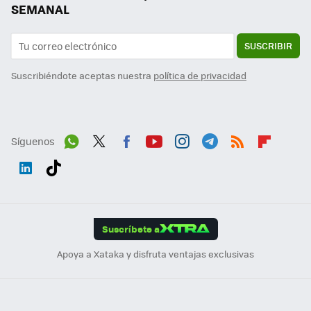
SEMANAL
SUSCRIBIR
Suscribiéndote aceptas nuestra
política de privacidad
Síguenos
Wh
Twit
Fac
You
Inst
Tele
RSS
Flip
ats
ter
ebo
tub
agr
gra
boa
Link
Tikt
App
ok
e
am
m
rd
edI
ok
Suscríbete a
n
Apoya a Xataka y disfruta ventajas exclusivas