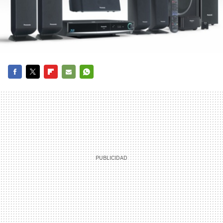
FACEBOOK
TWITTER
FLIPBOARD
E-
WHATSAPP
MAIL