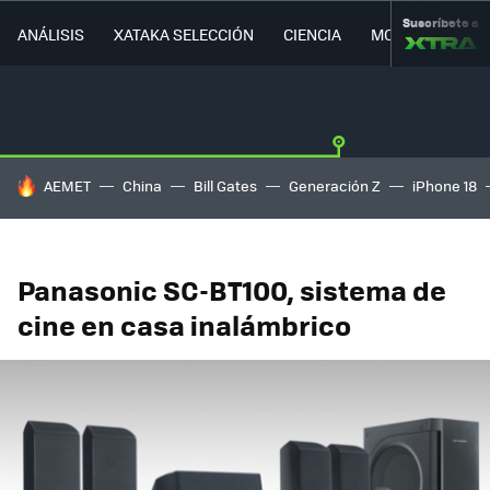
Suscríbete a
ANÁLISIS
XATAKA SELECCIÓN
CIENCIA
MOVILIDAD
HOY SE HABLA DE
AEMET
China
Bill Gates
Generación Z
iPhone 18
Panasonic SC-BT100, sistema de
cine en casa inalámbrico