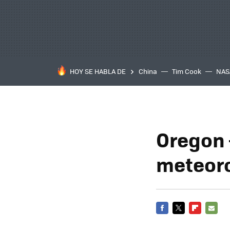
HOY SE HABLA DE
China
Tim Cook
NAS
Oregon 
meteoro
FACEBOOK
TWITTER
FLIPBOARD
E-