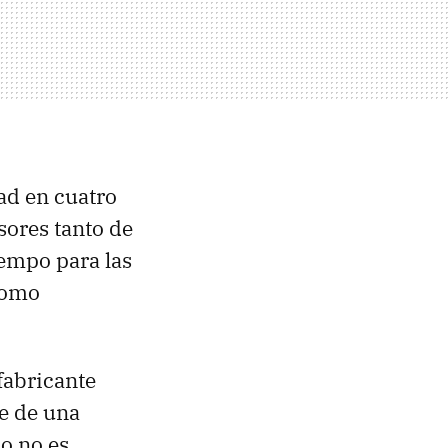
ad en cuatro
sores tanto de
iempo para las
como
fabricante
ne de una
o no es