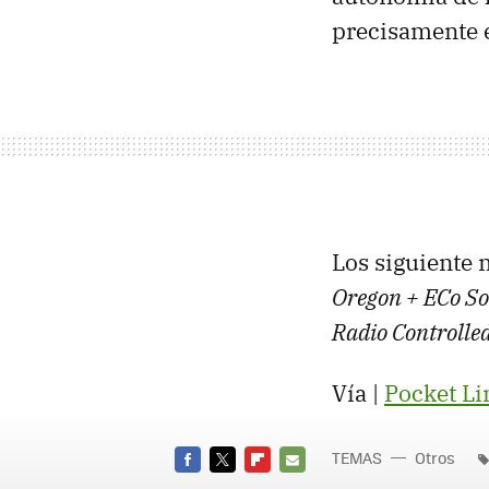
precisamente 
Los siguiente 
Oregon + ECo So
Radio Controlle
Vía |
Pocket Li
TEMAS
Otros
FACEBOOK
TWITTER
FLIPBOARD
E-