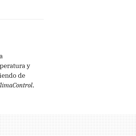
a
mperatura y
diendo de
limaControl
.