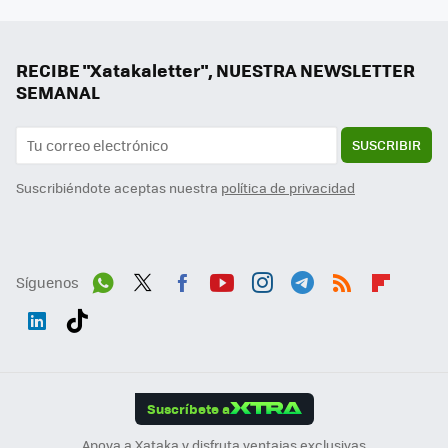
RECIBE "Xatakaletter", NUESTRA NEWSLETTER
SEMANAL
SUSCRIBIR
Suscribiéndote aceptas nuestra
política de privacidad
Síguenos
Wh
Twit
Fac
You
Inst
Tele
RSS
Flip
ats
ter
ebo
tub
agr
gra
boa
Link
Tikt
App
ok
e
am
m
rd
edI
ok
Suscríbete a
n
Apoya a Xataka y disfruta ventajas exclusivas