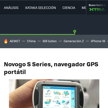
Suscríbete a
ANÁLISIS
XATAKA SELECCIÓN
CIENCIA
MOVILIDAD
HOY SE HABLA DE
AEMET
China
Bill Gates
Generación Z
iPhone 18
Novogo S Series, navegador GPS
portátil