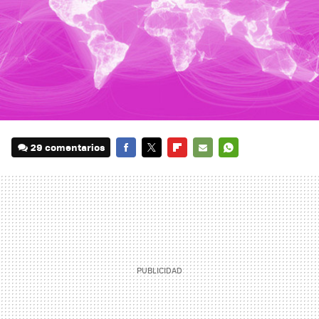
29 comentarios
FACEBOOK
TWITTER
FLIPBOARD
E-
WHATSAPP
MAIL