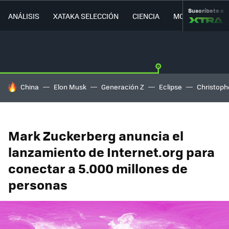
Suscríbete a
ANÁLISIS
XATAKA SELECCIÓN
CIENCIA
MOVILIDAD
HOY SE HABLA DE
China
Elon Musk
Generación Z
Eclipse
Christoph
Mark Zuckerberg anuncia el
lanzamiento de Internet.org para
conectar a 5.000 millones de
personas