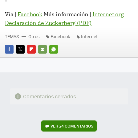
Vía |
Facebook
Más información |
Internet.org
|
Declaración de Zuckerberg (PDF)
TEMAS
Otros
Facebook
Internet
FACEBOOK
TWITTER
FLIPBOARD
E-
WHATSAPP
MAIL
Comentarios cerrados
VER
24 COMENTARIOS