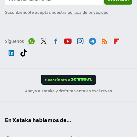
Suscribiéndote aceptas nuestra
política de privacidad
Síguenos
Wh
Twit
Fac
You
Inst
Tele
RSS
Flip
ats
ter
ebo
tub
agr
gra
boa
Link
Tikt
App
ok
e
am
m
rd
edI
ok
Suscríbete a
n
Apoya a Xataka y disfruta ventajas exclusivas
En Xataka hablamos de...