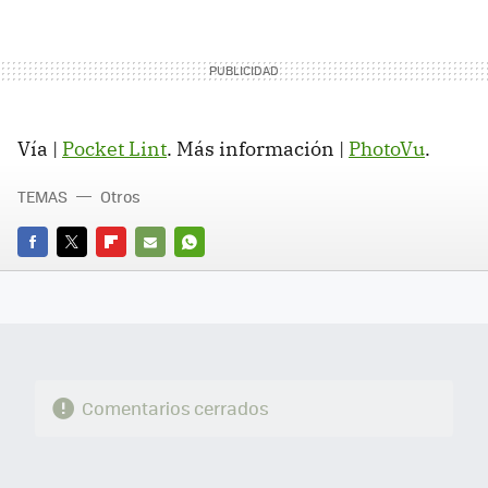
Vía |
Pocket Lint
. Más información |
PhotoVu
.
TEMAS
Otros
FACEBOOK
TWITTER
FLIPBOARD
E-
WHATSAPP
MAIL
Comentarios cerrados