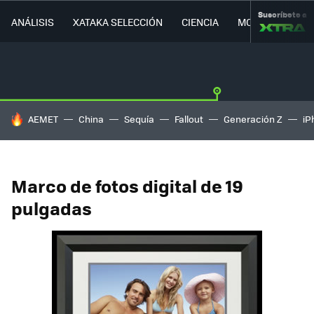
Suscríbete a
ANÁLISIS
XATAKA SELECCIÓN
CIENCIA
MOVILIDAD
HOY SE HABLA DE
AEMET
China
Sequía
Fallout
Generación Z
iP
Marco de fotos digital de 19
pulgadas