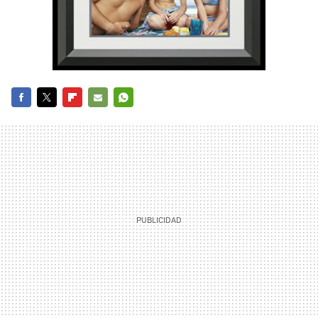
FACEBOOK
TWITTER
FLIPBOARD
E-
WHATSAPP
MAIL