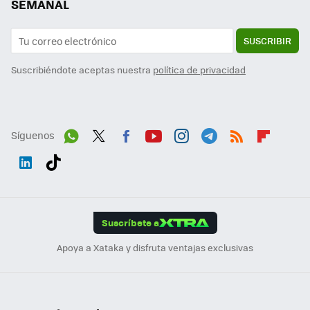
SEMANAL
SUSCRIBIR
Suscribiéndote aceptas nuestra
política de privacidad
Síguenos
Wh
Twit
Fac
You
Inst
Tele
RSS
Flip
ats
ter
ebo
tub
agr
gra
boa
Link
Tikt
App
ok
e
am
m
rd
edI
ok
Suscríbete a
n
Apoya a Xataka y disfruta ventajas exclusivas