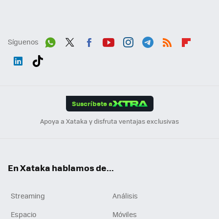
Síguenos
Wh
Twit
Fac
You
Inst
Tele
RSS
Flip
ats
ter
ebo
tub
agr
gra
boa
Link
Tikt
App
ok
e
am
m
rd
edI
ok
Suscríbete a
n
Apoya a Xataka y disfruta ventajas exclusivas
En Xataka hablamos de...
Streaming
Análisis
Espacio
Móviles