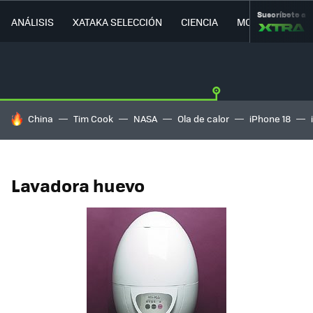
Suscríbete a
ANÁLISIS
XATAKA SELECCIÓN
CIENCIA
MOVILIDAD
HOY SE HABLA DE
China
Tim Cook
NASA
Ola de calor
iPhone 18
Lavadora huevo